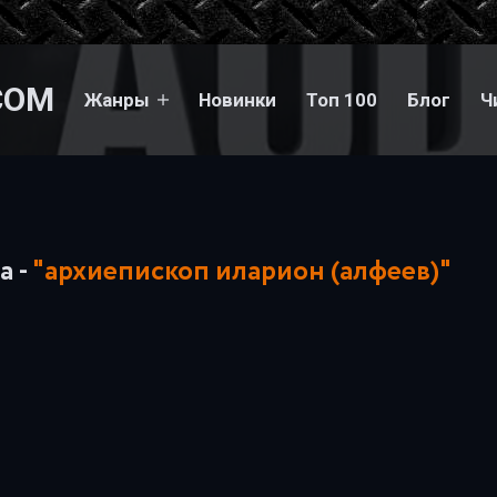
COM
Жанры
Новинки
Топ 100
Блог
Ч
а -
"архиепископ иларион (алфеев)"