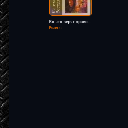
Во что верят православные христиане? (катехизические беседы) - Иларион Архиепископ
Религия