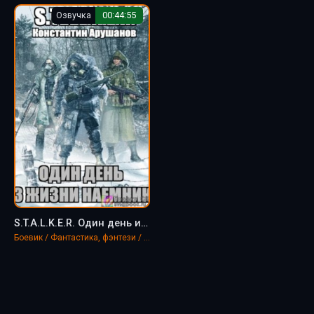
Озвучка
00:44:55
S.T.A.L.K.E.R. Один день из жизни наемника - Константин Арушанов
Боевик / Фантастика, фэнтези / S.T.A.L.K.E.R.