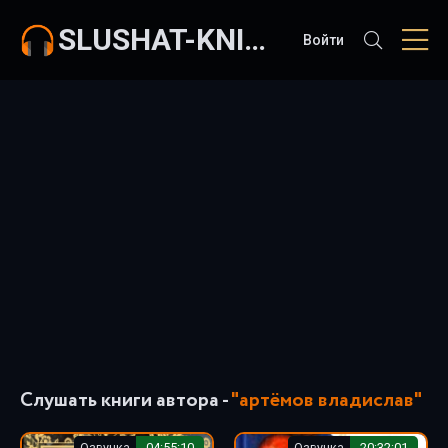
SLUSHAT-KNIGI.COM
Войти
Слушать книги автора -
"артёмов владислав"
Озвучка
04:55:10
Озвучка
20:32:01