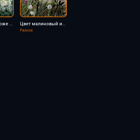
О Господи, о Боже мой! - Елена Арманд
Цвет малиновый иван-чай - Елена Арманд
Разное