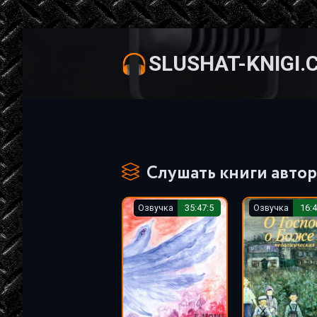
SLUSHAT-KNIGI.
Слушать книги автор
Озвучка
35:47:5
Озвучка
16:4