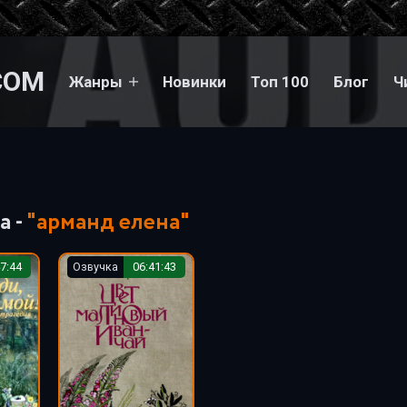
COM
Жанры
Новинки
Топ 100
Блог
Ч
а -
"арманд елена"
7:44
Озвучка
06:41:43