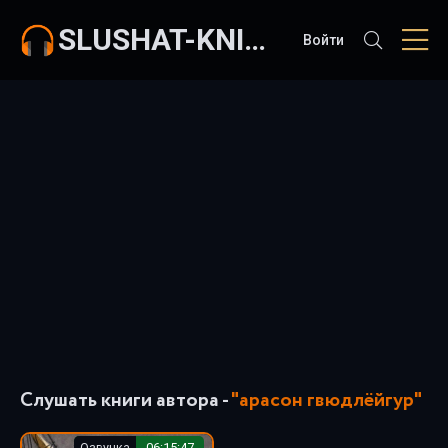
SLUSHAT-KNIGI.COM
Войти
Слушать книги автора -
"арасон гвюдлёйгур"
Озвучка
06:15:47