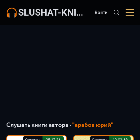
SLUSHAT-KNIGI.COM
Войти
Слушать книги автора -
"арабов юрий"
Озвучка
05:17:36
Озвучка
12:02:18