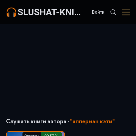
SLUSHAT-KNIGI.COM
Войти
Слушать книги автора -
"апперман кэти"
Озвучка
09:57:31