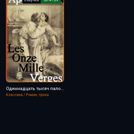
Одиннадцать тысяч палок, или Любовные похождения господаря - Гийом Аполлинер
Классика / Роман, проза