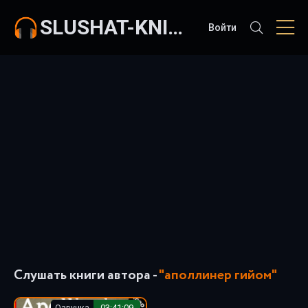
SLUSHAT-KNIGI.COM
Войти
Слушать книги автора -
"аполлинер гийом"
Озвучка
03:41:09