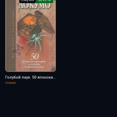
Голубой паук. 50 японских историй о чудесах и привидениях - Аокумо
Сказки