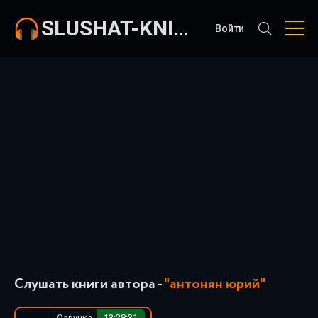
SLUSHAT-KNIGI.COM
Войти
Слушать книги автора -
"антонян юрий"
Озвучка
13:28:31