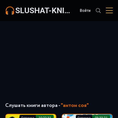
SLUSHAT-KNIGI.COM
Войти
Слушать книги автора -
"антон соя"
Озвучка
10:22:31
Озвучка
03:33:21