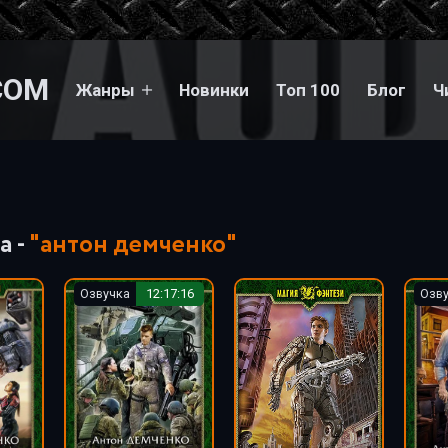
COM
Жанры
Новинки
Топ 100
Блог
Ч
а -
"антон демченко"
Озвучка
12:17:16
Озв