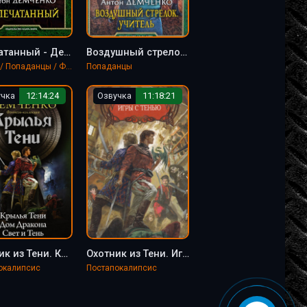
Запечатанный - Демченко Антон
Воздушный стрелок. Учитель - Антон Демченко (книга 2)
Боевик / Попаданцы / Фантастика, фэнтези
Попаданцы
учка
12:14:24
Озвучка
11:18:21
Охотник из Тени. Крылья Тени - Антон Демченко (4)
Охотник из Тени. Игры с Тенью - Антон Демченко (2)
окалипсис
Постапокалипсис