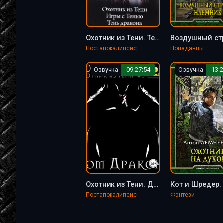
Охотник из Тени. Тень Дракона - Антон Демченко (3)
Постапокалипсис
Попаданцы
Озвучка
09:27:54
Озвучка
13:2
Охотник из Тени. Дом Дракона - Антон Демченко (5)
Постапокалипсис
Фэнтези