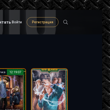
итать
Войти
Регистрация
учка
12:19:07