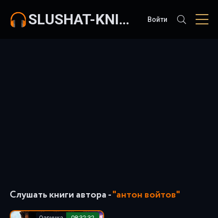
SLUSHAT-KNIGI.COM
Войти
Слушать книги автора -
"антон войтов"
Озвучка
08:32:32