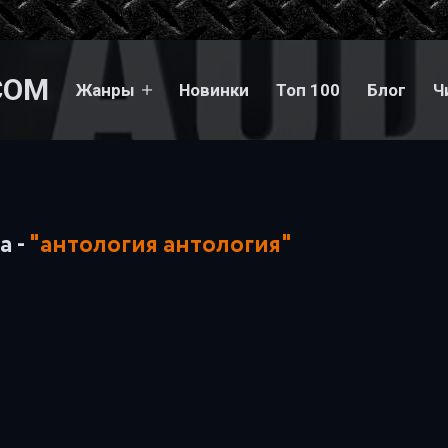
COM
Жанры
Новинки
Топ 100
Блог
Ч
а -
"антология антология"