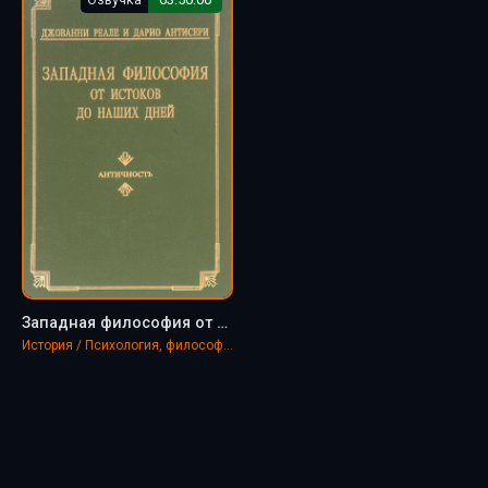
Западная философия от истоков до наших дней. Том 1-3 - Дарио Антисери, Джованни Реале
История / Психология, философия