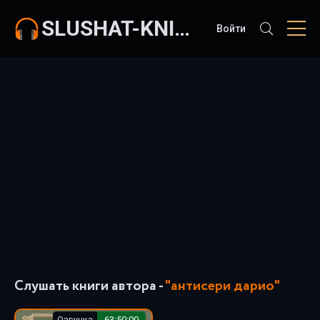
SLUSHAT-KNIGI.COM
Войти
Слушать книги автора -
"антисери дарио"
Озвучка
63:50:00