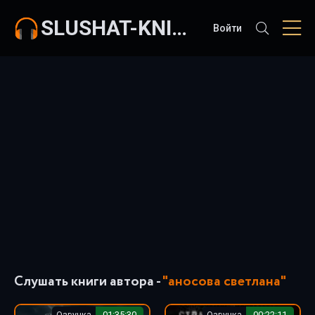
SLUSHAT-KNIGI.COM
Войти
Слушать книги автора -
"аносова светлана"
Озвучка
01:35:30
Озвучка
00:22:11