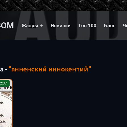
COM
Жанры
Новинки
Топ 100
Блог
Ч
а -
"анненский иннокентий"
2:37