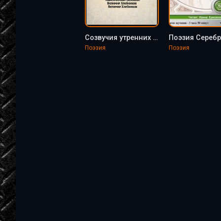
Созвучия утренних миров - Иннокентий Анненский
Поэзия
Поэзия