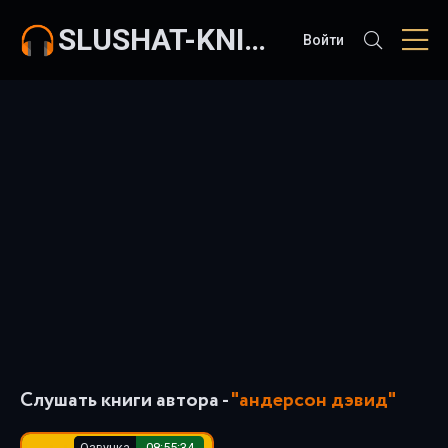
SLUSHAT-KNIGI.COM
Войти
Слушать книги автора -
"андерсон дэвид"
Озвучка
08:55:34