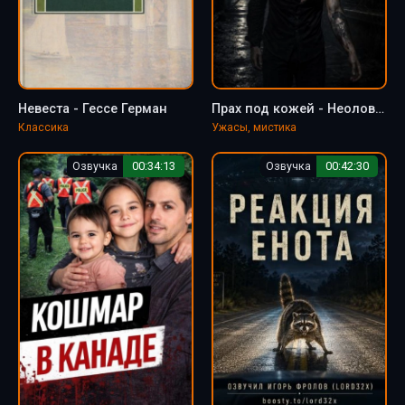
Невеста - Гессе Герман
Прах под кожей - Неолова Алеся
Классика
Ужасы, мистика
Озвучка
00:34:13
Озвучка
00:42:30