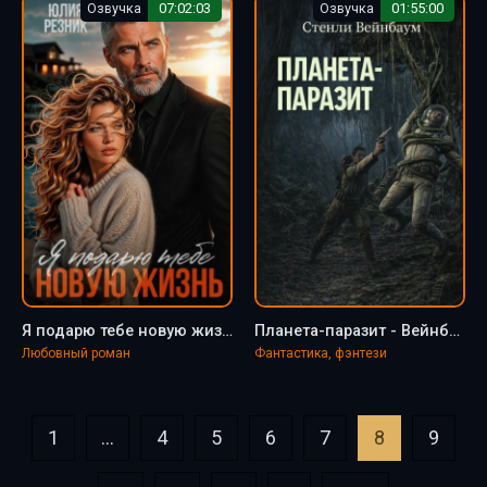
Озвучка
07:02:03
Озвучка
01:55:00
Я подарю тебе новую жизнь - Резник Юлия
Планета-паразит - Вейнбаум Стенли
Любовный роман
Фантастика, фэнтези
1
...
4
5
6
7
8
9