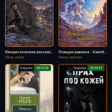
Юмористические рассказы - Тэффи Надежда
Поющая равнина - Кэмпбелл Рэмси
Юмор, сатира
Ужасы, мистика
Озвучка
00:25:52
Озвучка
00:55:47