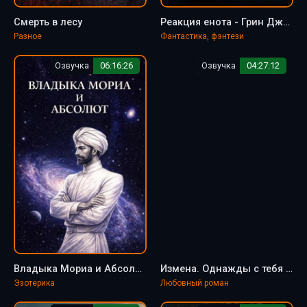
Смерть в лесу
Реакция енота - Грин Джозеф
Разное
Фантастика, фэнтези
Озвучка
06:16:26
Озвучка
04:27:12
Владыка Мориа и Абсолют - Владимиров Александр
Измена. Однажды с тебя спросит жизнь! - Соболева Ульяна
Эзотерика
Любовный роман