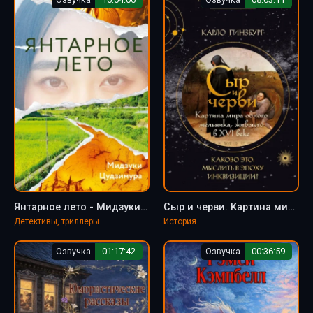
Янтарное лето - Мидзуки Цудзимура
Сыр и черви. Картина мира одного мельника, жившего в XVI веке - Гинзбург Карло
Детективы, триллеры
История
Озвучка
01:17:42
Озвучка
00:36:59