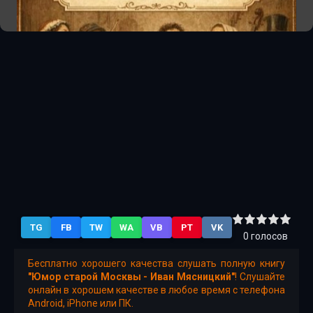
TG
FB
TW
WA
VB
PT
VK
0
голосов
Бесплатно хорошего качества слушать полную книгу
"Юмор старой Москвы - Иван Мясницкий"
! Слушайте
онлайн в хорошем качестве в любое время с телефона
Android, iPhone или ПК.