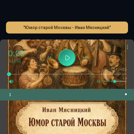
"Юмор старой Москвы - Иван Мясницкий"
1
0:00
1:12:32
-15
+15
1.0
x1
1