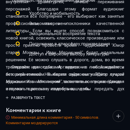
Преимущества прослушивания аудиокниг:
внутренняя драматургия, личные переживания
персонажей. Благодаря этому формат аудиокниг
Удобство и мобильность
становится всё популярнее - его выбирают как занятые
профессионалы, так и поклонники качественной
Экономия времени
литературы. Если вы ищете способ познакомиться с
Эмоциональное восприятие текста
новой книгой, освежить классическое произведение или
Погружение в атмосферу произведения
просто приятно провести время - аудиокнига
"Юмор
старой Москвы - Иван Мясницкий"
будет идеальным
Доступ к широкому выбору литературы
решением. Её можно слушать в дороге, дома, во время
тренировок или отдыха. А главное - в любой момент и
Откройте для себя мир аудиокниг - наслаждайтесь
без ограничений. На нашем сайте вы найдёте лучшие
историей голосом. Выберите аудиокнигу
"Юмор старой
аудиокниги в исполнении талантливых чтецов. Каждая
Москвы - Иван Мясницкий"
, включите воспроизведение -
озвучка тщательно подобрана, чтобы передать дух
и позвольте рассказу изменить ваш день.
произведения и сделать прослушивание максимально
РАЗВЕРНУТЬ ТЕКСТ
комфортным. Новинки и классика, фантастика и драма,
Комментарии к книге
триллеры и любовные истории - мы собрали всё, чтобы
каждый нашёл книгу по душе.
Минимальная длина комментария - 50 символов.
Комментарии модерируются