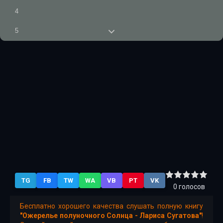
4
5
6
7
8
9
10
11
12
TG
FB
TW
WA
VB
PT
VK
13
0
голосов
14
Бесплатно хорошего качества слушать полную книгу
"Ожерелье полуночного Солнца - Лариса Сугатова"
!