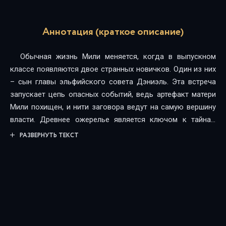
Аннотация (краткое описание)
Обычная жизнь Мили меняется, когда в выпускном
классе появляются двое странных новичков. Один из них
– сын главы эльфийского совета Дэниэль. Эта встреча
запускает цепь опасных событий, ведь артефакт матери
Мили похищен, и нити заговора ведут на самую вершину
власти. Древнее ожерелье является ключом к тайнам
прошлого, из-за которого много лет назад погибли
РАЗВЕРНУТЬ ТЕКСТ
родители Мили.Чтобы вернуть реликвию, остановить
надвигающуюся войну и спасти любимую, эльф готов
переступить любые границы. Его путь лежит в сердце
тьмы – в страну цивилизованных вампиров, где за
уютными фасадами скрываются жуткие интриги
бессмертных.Но главная опасность таится не в клыках
врагов. Роковое событие меняет все.