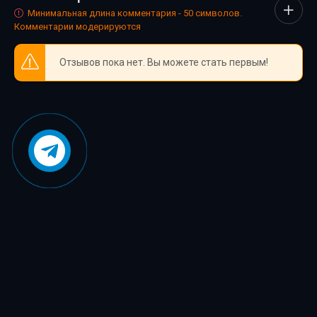
38
Минимальная длина комментария - 50 символов.
Комментарии модерируются
39
40
Отзывов пока нет. Вы можете стать первым!
41
42
43
44
45
46
47
48
49