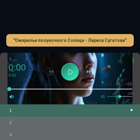
"Ожерелье полуночного Солнца - Лариса Сугатова"
1
0:00
0:02
-15
+15
1.0
x1
1
2
3