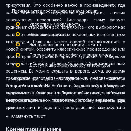
присутствия. Это особенно важно в произведениях, где
27
Преимущества прослушивания аудиокниг:
важна атмосфера, внутренняя драматургия, личные
28
переживания персонажей. Благодаря этому формат
Удобство и мобильность
аудиокниг становится всё популярнее - его выбирают как
29
занятые профессионалы, так и поклонники качественной
Экономия времени
30
литературы. Если вы ищете способ познакомиться с
Эмоциональное восприятие текста
новой книгой, освежить классическое произведение или
31
Погружение в атмосферу произведения
просто приятно провести время - аудиокнига
"Ожерелье
полуночного Солнца - Лариса Сугатова"
будет идеальным
32
Доступ к широкому выбору литературы
решением. Её можно слушать в дороге, дома, во время
33
тренировок или отдыха. А главное - в любой момент и
Откройте для себя мир аудиокниг - наслаждайтесь
без ограничений. На нашем сайте вы найдёте лучшие
историей голосом. Выберите аудиокнигу
"Ожерелье
34
аудиокниги в исполнении талантливых чтецов. Каждая
полуночного Солнца - Лариса Сугатова"
, включите
35
озвучка тщательно подобрана, чтобы передать дух
воспроизведение - и позвольте рассказу изменить ваш
произведения и сделать прослушивание максимально
день.
36
комфортным. Новинки и классика, фантастика и драма,
РАЗВЕРНУТЬ ТЕКСТ
37
триллеры и любовные истории - мы собрали всё, чтобы
Комментарии к книге
каждый нашёл книгу по душе.