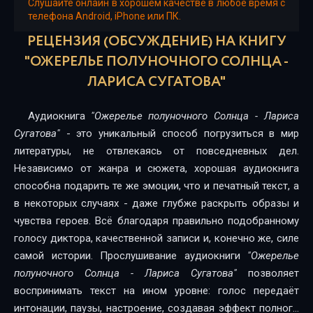
15
Слушайте онлайн в хорошем качестве в любое время с
телефона Android, iPhone или ПК.
16
РЕЦЕНЗИЯ (ОБСУЖДЕНИЕ) НА КНИГУ
17
"ОЖЕРЕЛЬЕ ПОЛУНОЧНОГО СОЛНЦА -
ЛАРИСА СУГАТОВА"
18
19
Аудиокнига
"Ожерелье полуночного Солнца - Лариса
Сугатова"
- это уникальный способ погрузиться в мир
20
литературы, не отвлекаясь от повседневных дел.
21
Независимо от жанра и сюжета, хорошая аудиокнига
способна подарить те же эмоции, что и печатный текст, а
22
в некоторых случаях - даже глубже раскрыть образы и
чувства героев. Всё благодаря правильно подобранному
23
голосу диктора, качественной записи и, конечно же, силе
24
самой истории. Прослушивание аудиокниги
"Ожерелье
полуночного Солнца - Лариса Сугатова"
позволяет
25
воспринимать текст на ином уровне: голос передаёт
26
интонации, паузы, настроение, создавая эффект полного