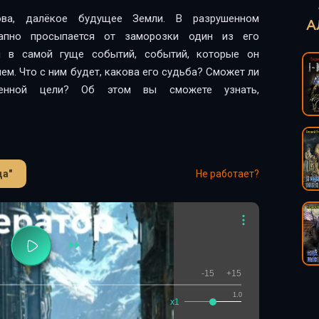
ва, далёкое будущее Земли. В разрушенном
А
запно просыпается от заморозки один из его
я в самой гуще событий, событий, которые он
м. Что с ним будет, какова его судьба? Сможет ли
венной цели? Об этом вы сможете узнать,
ца"
Не работает?
-15
+15
1.0
x1