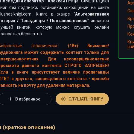
Последний оператор - Алексей Птица
" Слушать цикл
Ав
книг без подписки, остановки, сокращений на сайте
Оз
slushat-knigi.com. Книга в жанре "
Альтернативная
Вр
история
/
Попаданцы
/
Постапокалипсис
" является
Пр
лучшей книгой, которую можно слушать онлайн
полностью бесплатно.
Ко
Кн
Возрастные ограничения:
(18+) Внимание!
са
Аудиокнига может содержать контент только для
совершеннолетних. Для несовершеннолетних
просмотр данного контента СТРОГО ЗАПРЕЩЕН!
Если в книге присутствует наличие пропаганды
ЛГБТ и другого, запрещенного контента - просьба
написать на почту для удаления материала.
В избранное
СЛУШАТЬ КНИГУ
 (краткое описание)