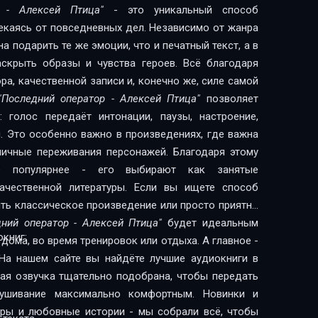
р - Алексей Птица"
- это уникальный способ
лекаясь от повседневных дел. Независимо от жанра
 подарить те же эмоции, что и печатный текст, а в
скрыть образы и чувства героев. Всё благодаря
а, качественной записи и, конечно же, силе самой
"Последний оператор - Алексей Птица"
позволяет
 голос передаёт интонации, паузы, настроение,
. Это особенно важно в произведениях, где важна
 личные переживания персонажей. Благодаря этому
сё популярнее - его выбирают как занятые
литературы. Если вы ищете способ
ить классическое произведение или просто приятно
дний оператор - Алексей Птица"
будет идеальным
книг:
дома, во время тренировок или отдыха. А главное -
На нашем сайте вы найдёте лучшие аудиокниги в
дая озвучка тщательно подобрана, чтобы передать
лушивание максимально комфортным. Новинки и
леры и любовные истории - мы собрали всё, чтобы