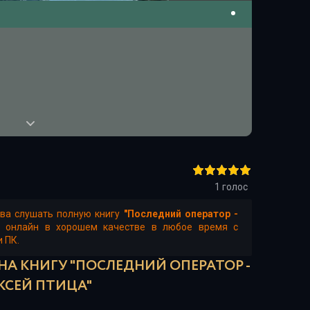
1
голос
тва слушать полную книгу
"Последний оператор -
е онлайн в хорошем качестве в любое время с
и ПК.
НА КНИГУ "ПОСЛЕДНИЙ ОПЕРАТОР -
КСЕЙ ПТИЦА"