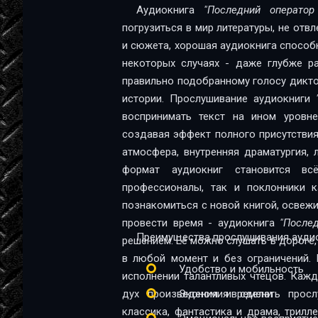
Глава 12
Аудиокнига
"Последний операто
погрузиться в мир литературы, не отв
Глава 13
и сюжета, хорошая аудиокнига способна
Глава 14
некоторых случаях - даже глубже ра
правильно подобранному голосу диктор
Глава 15
истории. Прослушивание аудиокниги
Глава 16
воспринимать текст на ином уровне:
создавая эффект полного присутствия
Глава 17
атмосфера, внутренняя драматургия,
Глава 18
формат аудиокниг становится в
профессионалы, так и поклонники качественной 
Глава 19
познакомиться с новой книгой, освеж
провести время - аудиокнига
"После
Глава 20
Преимущества прослушивания аудио
решением. Её можно слушать в дороге, 
Глава 21
в любой момент и без ограничений. 
Удобство и мобильность
исполнении талантливых чтецов. Каж
Глава 22
дух произведения и сделать прос
Экономия времени
Глава 23
классика, фантастика и драма, трил