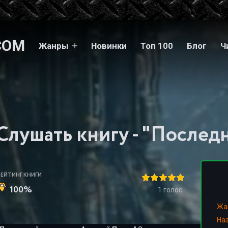
COM
Жанры
Новинки
Топ 100
Блог
Ч
РЕЙТИНГ КНИГИ
100%
1
голос
Жа
На