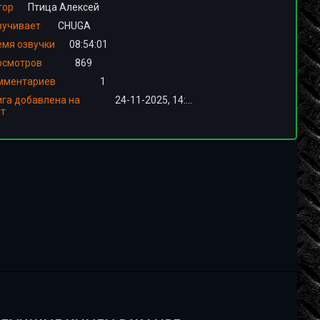
тор
Птица Алексей
вучивает
CHUGA
емя озвучки
08:54:01
осмотров
869
мментариев
1
ига добавлена на
24-11-2025, 14:01
йт