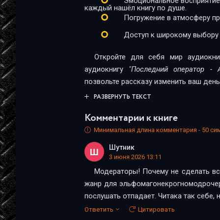
Эмоциональное восприятие
каждый нашёл книгу по душе.
Глава 24
Погружение в атмосферу п
Эпилог
Доступ к широкому выбору
Откройте для себя мир аудиокни
аудиокнигу
"Последний оператор - 
позвольте рассказу изменить ваш день
РАЗВЕРНУТЬ ТЕКСТ
Комментарии к книге
Минимальная длина комментария - 50 с
Шутник
Ш
3 июня 2026 13:11
Модераторы! Почему не сделать вс
жанр для эльфомагонекрогномодрочеро
послушать отпадает. Читака так себе,
Ответить
Цитировать