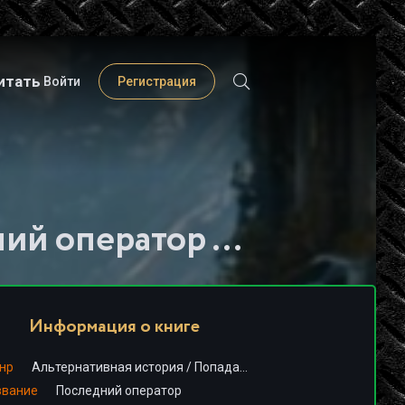
итать
Войти
Регистрация
Слушать книгу - "Последний оператор - Алексей Птица"
Информация о книге
нр
Альтернативная история
/
Попаданцы
/
Постапокалипсис
звание
Последний оператор