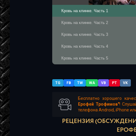
Кровь на клинке. Часть 1
Кровь на клинке. Часть 2
Кровь на клинке. Часть 3
Кровь на клинке. Часть 4
Кровь на клинке. Часть 5
Кровь на клинке. Часть 6
Кровь на клинке. Часть 7
TG
FB
TW
WA
VB
PT
VK
Кровь на клинке. Часть 8
Бесплатно хорошего каче
Ерофей Трофимов"
! Слуша
Кровь на клинке. Часть 9
телефона Android, iPhone ил
РЕЦЕНЗИЯ (ОБСУЖДЕНИЕ
ЕРОФ