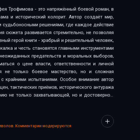
ея Трофимова - это напряжённый боевой роман, в
ама и исторический колорит. Автор создаёт мир,
 и судьбоносными решениями, где каждое действие
ия сюжета развивается стремительно, не позволяя
вный герой книги - храбрый и решительный человек,
екалка и честь становятся главными инструментами
, неожиданных предательств и моральных выборов,
аться о цене власти, ответственности и личной
ся не только боевое мастерство, но и сложная
я с крайними испытаниями. Особое внимание автор
цен, тактических приёмов, исторического антуража
рию не только захватывающей, но и достоверной,
 опасный мир. Аудиоформат усиливает впечатление:
атизм, напряжение и эмоциональные переломы,
е боя. Кроме динамики событий, книга поднимает
лает человека сильным? Где проходит грань между
имволов. Комментарии модерируются
 сохранить честь, когда мир вокруг жесток и