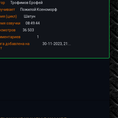
тор
Трофимов Ерофей
вучивает
Пожилой Ксеноморф
ия (цикл)
Шатун
емя озвучки
08:49:44
осмотров
36 503
мментариев
1
ига добавлена на
30-11-2023, 21:00
йт