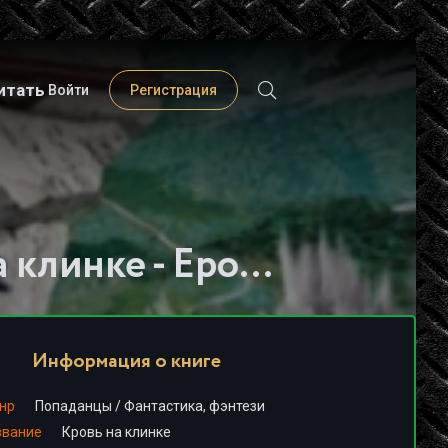
итать
Войти
Регистрация
Слушать книгу - "Кровь на клинке - Ерофей Трофимов"
Информация о книге
нр
Попаданцы
/
Фантастика, фэнтези
звание
Кровь на клинке