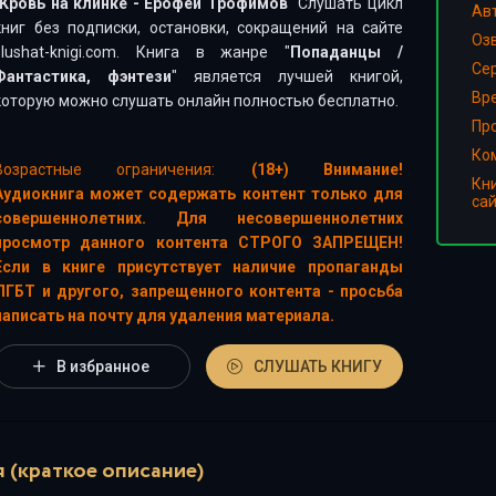
Кровь на клинке - Ерофей Трофимов
" Слушать цикл
Ав
книг без подписки, остановки, сокращений на сайте
Оз
slushat-knigi.com. Книга в жанре "
Попаданцы
/
Сер
Фантастика, фэнтези
" является лучшей книгой,
Вр
которую можно слушать онлайн полностью бесплатно.
Пр
Ко
Возрастные ограничения:
(18+) Внимание!
Кн
Аудиокнига может содержать контент только для
са
совершеннолетних. Для несовершеннолетних
просмотр данного контента СТРОГО ЗАПРЕЩЕН!
Если в книге присутствует наличие пропаганды
ЛГБТ и другого, запрещенного контента - просьба
написать на почту для удаления материала.
В избранное
СЛУШАТЬ КНИГУ
 (краткое описание)