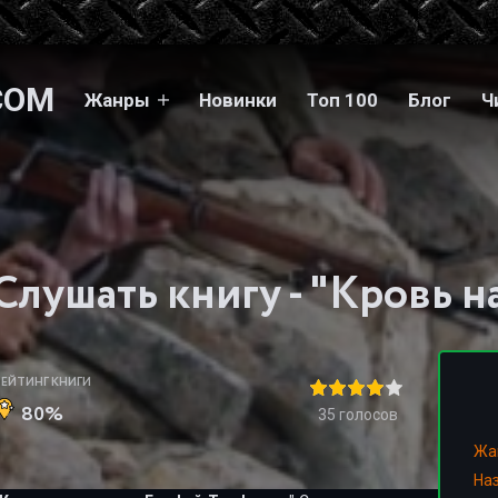
COM
Жанры
Новинки
Топ 100
Блог
Ч
РЕЙТИНГ КНИГИ
80%
35
голосов
Жа
На