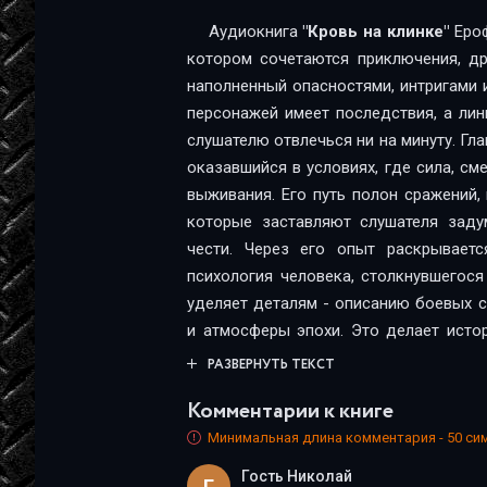
Аудиокнига
"Кровь на клинке"
Ероф
котором сочетаются приключения, др
наполненный опасностями, интригами
персонажей имеет последствия, а лин
слушателю отвлечься ни на минуту. Гла
оказавшийся в условиях, где сила, см
выживания. Его путь полон сражений
которые заставляют слушателя задум
чести. Через его опыт раскрывает
психология человека, столкнувшегос
уделяет деталям - описанию боевых с
и атмосферы эпохи. Это делает исто
погружая слушателя в живой, яркий и
РАЗВЕРНУТЬ ТЕКСТ
голос диктора подчёркивает драм
Комментарии к книге
создавая эффект присутствия на пол
важные философские вопросы: что де
Минимальная длина комментария - 50 с
долгом и личными интересами? Как
Гость Николай
Г