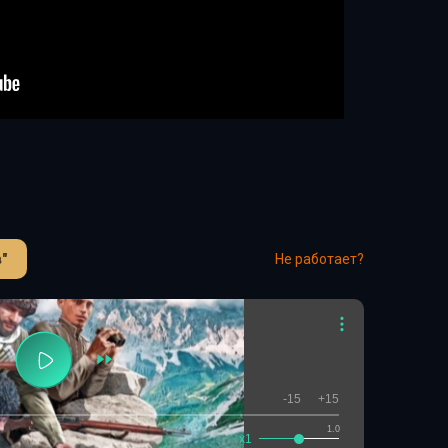
"
Не работает?
-15
+15
1.0
x1