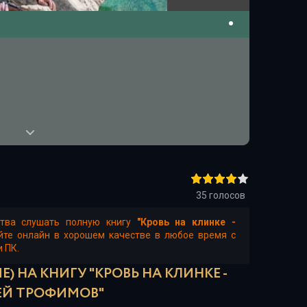
35
голосов
ства слушать полную книгу
"Кровь на клинке -
йте онлайн в хорошем качестве в любое время с
и ПК.
) НА КНИГУ "КРОВЬ НА КЛИНКЕ -
ЕЙ ТРОФИМОВ"