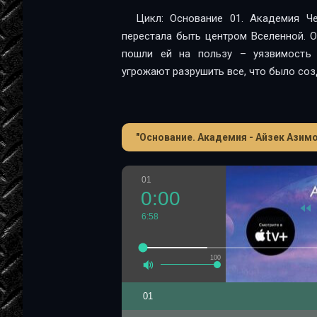
Цикл: Основание 01. Академия Ч
перестала быть центром Вселенной. 
пошли ей на пользу – уязвимость 
угрожают разрушить все, что было соз
"Основание. Академия - Айзек Азимов
01
0:00
6:58
100
01