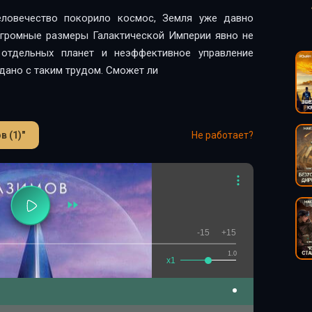
еловечество покорило космос, Земля уже давно
Огромные размеры Галактической Империи явно не
отдельных планет и неэффективное управление
дано с таким трудом. Сможет ли
 (1)"
Не работает?
-15
+15
1.0
x1