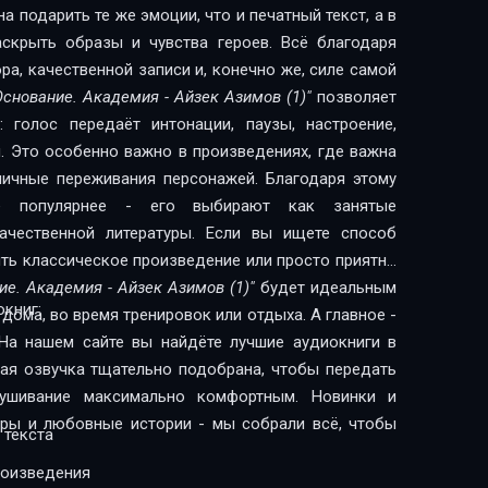
 подарить те же эмоции, что и печатный текст, а в
скрыть образы и чувства героев. Всё благодаря
а, качественной записи и, конечно же, силе самой
Основание. Академия - Айзек Азимов (1)"
позволяет
 голос передаёт интонации, паузы, настроение,
. Это особенно важно в произведениях, где важна
 личные переживания персонажей. Благодаря этому
сё популярнее - его выбирают как занятые
литературы. Если вы ищете способ
ить классическое произведение или просто приятно
ие. Академия - Айзек Азимов (1)"
будет идеальным
книг:
дома, во время тренировок или отдыха. А главное -
На нашем сайте вы найдёте лучшие аудиокниги в
дая озвучка тщательно подобрана, чтобы передать
лушивание максимально комфортным. Новинки и
леры и любовные истории - мы собрали всё, чтобы
 текста
роизведения