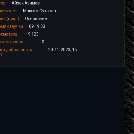
тор
Айзек Азимов
вучивает
Максим Суханов
ия (цикл)
Основание
емя озвучки
09:19:33
осмотров
9 123
мментариев
0
ига добавлена на
20-11-2023, 15:00
йт