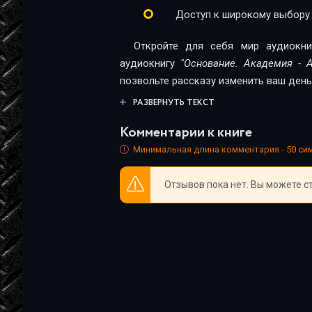
01
Доступ к широкому выбору
02
Откройте для себя мир аудиокни
03
аудиокнигу
"Основание. Академия - А
позвольте рассказу изменить ваш день
04
РАЗВЕРНУТЬ ТЕКСТ
05
Комментарии к книге
06
Минимальная длина комментария - 50 с
01
Отзывов пока нет. Вы можете с
02
03
04
05
06