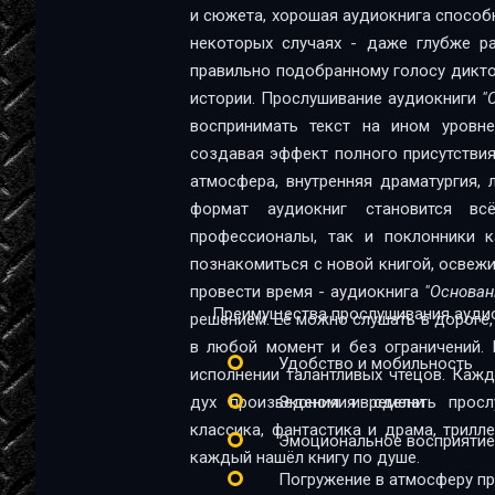
и сюжета, хорошая аудиокнига способна
06
некоторых случаях - даже глубже ра
правильно подобранному голосу диктор
07
истории. Прослушивание аудиокниги
"
01
воспринимать текст на ином уровне:
создавая эффект полного присутствия
02
атмосфера, внутренняя драматургия,
03
формат аудиокниг становится в
профессионалы, так и поклонники качественной 
04
познакомиться с новой книгой, освеж
провести время - аудиокнига
"Основан
05
Преимущества прослушивания аудио
решением. Её можно слушать в дороге, 
06
в любой момент и без ограничений. 
Удобство и мобильность
исполнении талантливых чтецов. Каж
07
дух произведения и сделать прос
Экономия времени
08
классика, фантастика и драма, трил
Эмоциональное восприятие
каждый нашёл книгу по душе.
09
Погружение в атмосферу п