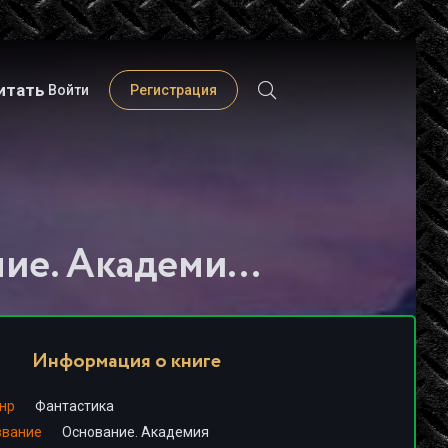
итать
Войти
Регистрация
Слушать книгу - "Основание. Академия - Айзек Азимов (1)"
Информация о книге
нр
Фантастика
звание
Основание. Академия