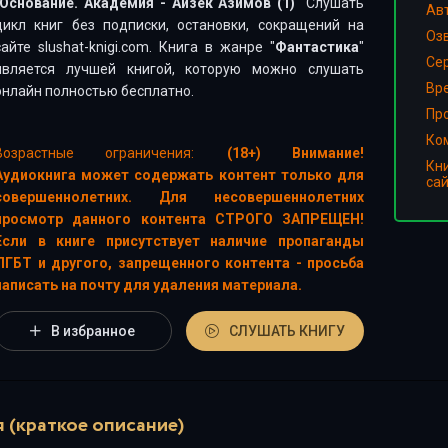
Основание. Академия - Айзек Азимов (1)
" Слушать
Ав
цикл книг без подписки, остановки, сокращений на
Оз
сайте slushat-knigi.com. Книга в жанре "
Фантастика
"
Сер
является лучшей книгой, которую можно слушать
Вр
онлайн полностью бесплатно.
Пр
Ко
Возрастные ограничения:
(18+) Внимание!
Кн
Аудиокнига может содержать контент только для
са
совершеннолетних. Для несовершеннолетних
просмотр данного контента СТРОГО ЗАПРЕЩЕН!
Если в книге присутствует наличие пропаганды
ЛГБТ и другого, запрещенного контента - просьба
написать на почту для удаления материала.
В избранное
СЛУШАТЬ КНИГУ
 (краткое описание)