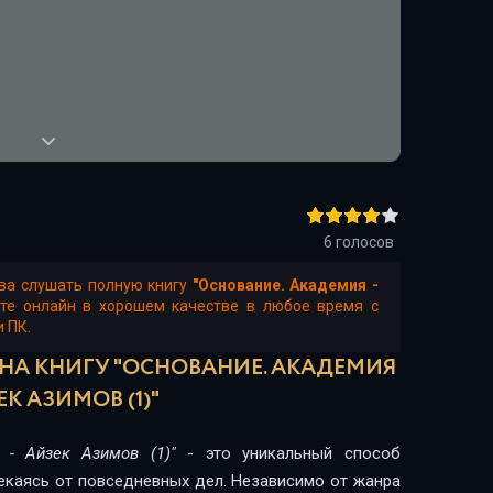
6
голосов
ва слушать полную книгу
"Основание. Академия -
йте онлайн в хорошем качестве в любое время с
и ПК.
 НА КНИГУ "ОСНОВАНИЕ. АКАДЕМИЯ
ЕК АЗИМОВ (1)"
 - Айзек Азимов (1)"
- это уникальный способ
лекаясь от повседневных дел. Независимо от жанра