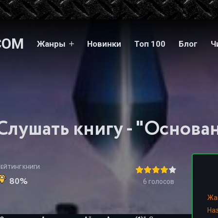
COM
Жанры
Новинки
Топ 100
Блог
Ч
РЕЙТИНГ КНИГИ
80%
6
голосов
Жа
На