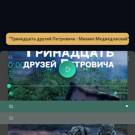
"Тринадцать друзей Петровича - Михаил Медведовский"
01
0:00
2:05:00
-15
+15
1.0
x1
01
02