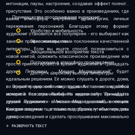
интонации, паузы, настроение, создавая эффект полного
присутствия. Это особенно важно в произведениях, где
Преимущества прослушивания аудиокниг:
важна атмосфера, внутренняя драматургия, личные
переживания персонажей. Благодаря этому формат
Удобство и мобильность
аудиокниг становится всё популярнее - его выбирают как
занятые профессионалы, так и поклонники качественной
Экономия времени
литературы. Если вы ищете способ познакомиться с
Эмоциональное восприятие текста
новой книгой, освежить классическое произведение или
Погружение в атмосферу произведения
просто приятно провести время - аудиокнига
"Тринадцать
друзей Петровича - Михаил Медведовский"
будет
Доступ к широкому выбору литературы
идеальным решением. Её можно слушать в дороге, дома,
во время тренировок или отдыха. А главное - в любой
Откройте для себя мир аудиокниг - наслаждайтесь
момент и без ограничений. На нашем сайте вы найдёте
историей голосом. Выберите аудиокнигу
"Тринадцать
лучшие аудиокниги в исполнении талантливых чтецов.
друзей Петровича - Михаил Медведовский"
, включите
Каждая озвучка тщательно подобрана, чтобы передать
воспроизведение - и позвольте рассказу изменить ваш
дух произведения и сделать прослушивание максимально
день.
комфортным. Новинки и классика, фантастика и драма,
РАЗВЕРНУТЬ ТЕКСТ
триллеры и любовные истории - мы собрали всё, чтобы