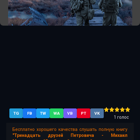
TG
FB
TW
WA
VB
PT
VK
1
голос
Бесплатно хорошего качества слушать полную книгу
"Тринадцать друзей Петровича - Михаил