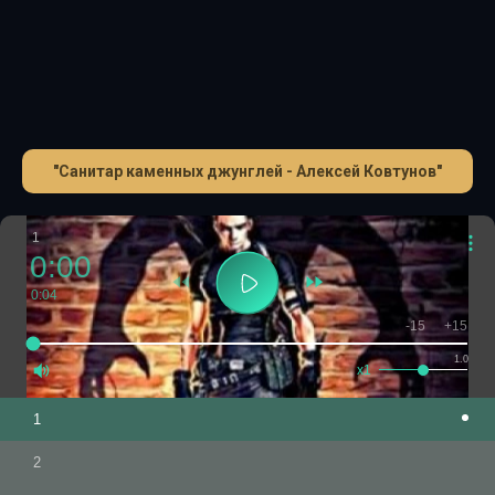
"Санитар каменных джунглей - Алексей Ковтунов"
1
0:00
0:04
-15
+15
1.0
x1
1
2