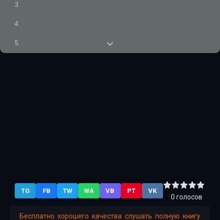
3
4
5
6
7
8
9
10
11
12
TG
FB
TW
WA
VB
PT
VK
13
0
голосов
14
Бесплатно хорошего качества слушать полную книгу