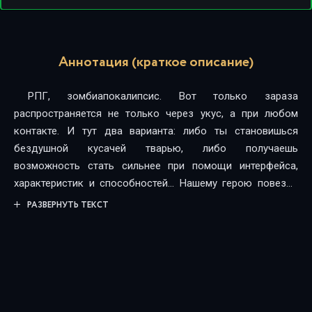
Аннотация (краткое описание)
РПГ, зомбиапокалипсис. Вот только зараза
распространяется не только через укус, а при любом
контакте. И тут два варианта: либо ты становишься
бездушной кусачей тварью, либо получаешь
возможность стать сильнее при помощи интерфейса,
характеристик и способностей... Нашему герою повезло
дважды — он не стал зомби, да еще и на старте выхватил
РАЗВЕРНУТЬ ТЕКСТ
удачную особенность...