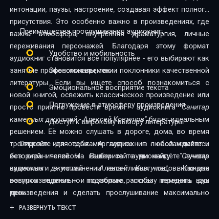
интонации, паузы, настроение, создавая эффект полного
присутствия. Это особенно важно в произведениях, где
Преимущества прослушивания аудиокниг:
важна атмосфера, внутренняя драматургия, личные
переживания персонажей. Благодаря этому формат
Удобство и мобильность
аудиокниг становится всё популярнее - его выбирают как
занятые профессионалы, так и поклонники качественной
Экономия времени
литературы. Если вы ищете способ познакомиться с
Эмоциональное восприятие текста
новой книгой, освежить классическое произведение или
Погружение в атмосферу произведения
просто приятно провести время - аудиокнига
"Санитар
каменных джунглей - Алексей Ковтунов"
будет идеальным
Доступ к широкому выбору литературы
решением. Её можно слушать в дороге, дома, во время
тренировок или отдыха. А главное - в любой момент и
Откройте для себя мир аудиокниг - наслаждайтесь
без ограничений. На нашем сайте вы найдёте лучшие
историей голосом. Выберите аудиокнигу
"Санитар
аудиокниги в исполнении талантливых чтецов. Каждая
каменных джунглей - Алексей Ковтунов"
, включите
озвучка тщательно подобрана, чтобы передать дух
воспроизведение - и позвольте рассказу изменить ваш
произведения и сделать прослушивание максимально
день.
комфортным. Новинки и классика, фантастика и драма,
РАЗВЕРНУТЬ ТЕКСТ
триллеры и любовные истории - мы собрали всё, чтобы