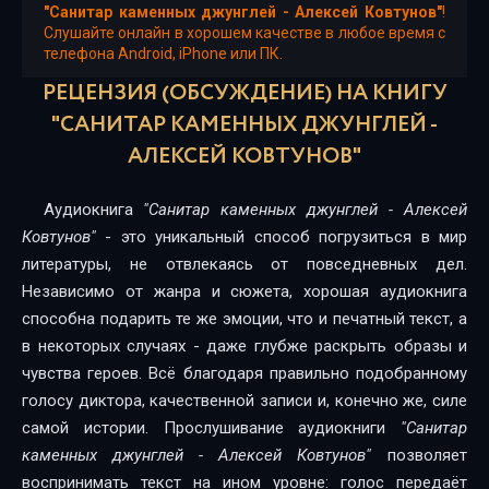
"Санитар каменных джунглей - Алексей Ковтунов"
!
15
Слушайте онлайн в хорошем качестве в любое время с
телефона Android, iPhone или ПК.
16
РЕЦЕНЗИЯ (ОБСУЖДЕНИЕ) НА КНИГУ
17
"САНИТАР КАМЕННЫХ ДЖУНГЛЕЙ -
АЛЕКСЕЙ КОВТУНОВ"
18
19
Аудиокнига
"Санитар каменных джунглей - Алексей
Ковтунов"
- это уникальный способ погрузиться в мир
20
литературы, не отвлекаясь от повседневных дел.
21
Независимо от жанра и сюжета, хорошая аудиокнига
способна подарить те же эмоции, что и печатный текст, а
22
в некоторых случаях - даже глубже раскрыть образы и
чувства героев. Всё благодаря правильно подобранному
23
голосу диктора, качественной записи и, конечно же, силе
24
самой истории. Прослушивание аудиокниги
"Санитар
каменных джунглей - Алексей Ковтунов"
позволяет
25
воспринимать текст на ином уровне: голос передаёт