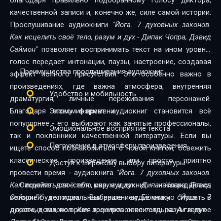
благодаря правильно подобранному голосу диктора,
качественной записи и, конечно же, силе самой истории.
Прослушивание аудиокниги
"Йога. 7 духовных законов.
Как исцелить своё тело, разум и дух - Дипак Чопра, Дэвид
Саймон"
позволяет воспринимать текст на ином уровне:
голос передаёт интонации, паузы, настроение, создавая
Преимущества прослушивания аудиокниг:
эффект полного присутствия. Это особенно важно в
произведениях, где важна атмосфера, внутренняя
Удобство и мобильность
драматургия, личные переживания персонажей.
Благодаря этому формат аудиокниг становится всё
Экономия времени
популярнее - его выбирают как занятые профессионалы,
Эмоциональное восприятие текста
так и поклонники качественной литературы. Если вы
Погружение в атмосферу произведения
ищете способ познакомиться с новой книгой, освежить
классическое произведение или просто приятно
Доступ к широкому выбору литературы
провести время - аудиокнига
"Йога. 7 духовных законов.
Как исцелить своё тело, разум и дух - Дипак Чопра, Дэвид
Откройте для себя мир аудиокниг - наслаждайтесь
Саймон"
историей голосом. Выберите аудиокнигу
будет идеальным решением. Её можно слушать в
"Йога. 7
дороге, дома, во время тренировок или отдыха. А главное
духовных законов. Как исцелить своё тело, разум и дух -