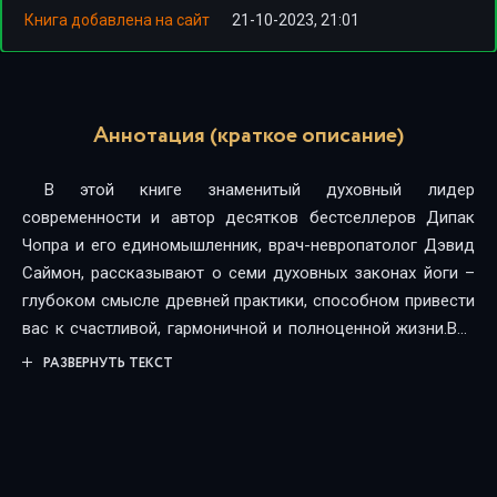
Книга добавлена на сайт
21-10-2023, 21:01
Аннотация (краткое описание)
В этой книге знаменитый духовный лидер
современности и автор десятков бестселлеров Дипак
Чопра и его единомышленник, врач-невропатолог Дэвид
Саймон, рассказывают о семи духовных законах йоги –
глубоком смысле древней практики, способном привести
вас к счастливой, гармоничной и полноценной жизни.Все
мы знаем о том, как полезна йога: она дарит нам
РАЗВЕРНУТЬ ТЕКСТ
гибкость, мышечный тонус, выносливость, гармонию с
самим собой и жизненную силу. Но всё это – лишь часть
удивительной силы, которой обладает эта духовная
практика. Медитация, мантры, дыхательные упражнения и
последовательности поз способны не только укрепить