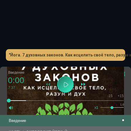
ваше здоровье, но и полностью преобразить вашу жизнь.
Эта книга позволит вам заниматься йогой вдумчиво и
осознанно, чтобы раскрыть свой творческий потенциал,
научиться любить, сострадать и добиваться успеха во
всём, чем бы вы ни занимались.
"Йога. 7 духовных законов. Как исцелить своё тело, разум 
Введение
0:00
7:37
-15
+15
1.0
x1
Введение