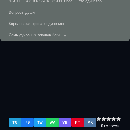
ЧАСТЬ i. ФИЛОСОФИЯ ЙОГИ. Йога — это единство
Вопросы души
Королевская тропа к единению
Семь духовных законов йоги
ЧАСТЬ ii. МЕДИТАЦИЯ И ДЫХАНИЕ. Медитация: усмирение буйног
Подвижная энергия: Пранаяма и бандхи
Сознание в движении: Асаны йоги
Семь духовных законов. Занятия йогой
Заключение
TG
FB
TW
WA
VB
PT
VK
0
голосов