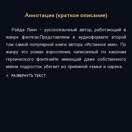
Аннотация (краткое описание)
Рэйда Линн – русскоязычный автор, работающий в
жанре фэнтези.Представляем в аудиоформате второй
том самой популярной книги автора «Истинное имя». По
жанру это роман взросления, написанный по канонам
героического фэнтезиНе имеющий даже собственного
имени подросток убегает из приёмной семьи и нарекает
себя Криксом. Это имя неожиданно вовлекает его в
РАЗВЕРНУТЬ ТЕКСТ
круговорот событий, который затрагивает самых
могущественных людей империи. А сам герой с помощью
счастливой случайности становится учеником в
престижнейшем учебном заведении страны. Рады этому
далеко не все. Ведь отпрыски аристократов не любят
выскочек из простолюдинов. Впрочем, они не
догадываются об истинном происхождении героя. Зато