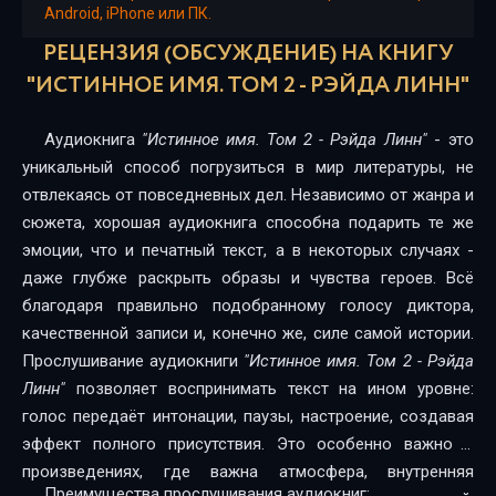
Android, iPhone или ПК.
РЕЦЕНЗИЯ (ОБСУЖДЕНИЕ) НА КНИГУ
"ИСТИННОЕ ИМЯ. ТОМ 2 - РЭЙДА ЛИНН"
Аудиокнига
"Истинное имя. Том 2 - Рэйда Линн"
- это
уникальный способ погрузиться в мир литературы, не
отвлекаясь от повседневных дел. Независимо от жанра и
сюжета, хорошая аудиокнига способна подарить те же
эмоции, что и печатный текст, а в некоторых случаях -
даже глубже раскрыть образы и чувства героев. Всё
благодаря правильно подобранному голосу диктора,
качественной записи и, конечно же, силе самой истории.
Прослушивание аудиокниги
"Истинное имя. Том 2 - Рэйда
Линн"
позволяет воспринимать текст на ином уровне:
голос передаёт интонации, паузы, настроение, создавая
эффект полного присутствия. Это особенно важно в
произведениях, где важна атмосфера, внутренняя
Преимущества прослушивания аудиокниг: