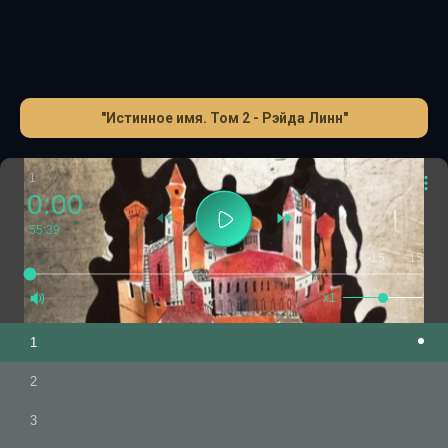
злые силы уже почувствовали след мальчика, и теперь
жизнь Крикса и вся империя в серьёзной опасности.
Слушайте подробности истории в аудиокниге.
"Истинное имя. Том 2 - Рэйда Линн"
1
0:00
55:39
-15
+15
1.0
x1
1
2
3