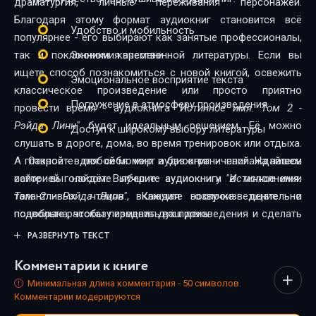
драматургия, личные переживания персонажей.
Благодаря этому формат аудиокниг становится всё
Удобство и мобильность
популярнее - его выбирают как занятые профессионалы,
так и поклонники качественной литературы. Если вы
Экономия времени
ищете способ познакомиться с новой книгой, освежить
Эмоциональное восприятие текста
классическое произведение или просто приятно
Погружение в атмосферу произведения
провести время - аудиокнига
"Истинное имя. Том 2 -
Рэйда Линн"
будет идеальным решением. Её можно
Доступ к широкому выбору литературы
слушать в дороге, дома, во время тренировок или отдыха.
А главное - в любой момент и без ограничений. На нашем
Откройте для себя мир аудиокниг - наслаждайтесь
сайте вы найдёте лучшие аудиокниги в исполнении
историей голосом. Выберите аудиокнигу
"Истинное имя.
талантливых чтецов. Каждая озвучка тщательно
Том 2 - Рэйда Линн"
, включите воспроизведение - и
подобрана, чтобы передать дух произведения и сделать
позвольте рассказу изменить ваш день.
прослушивание максимально комфортным. Новинки и
РАЗВЕРНУТЬ ТЕКСТ
классика, фантастика и драма, триллеры и любовные
Комментарии к книге
истории - мы собрали всё, чтобы каждый нашёл книгу по
душе.
Минимальная длина комментария - 50 символов.
Комментарии модерируются