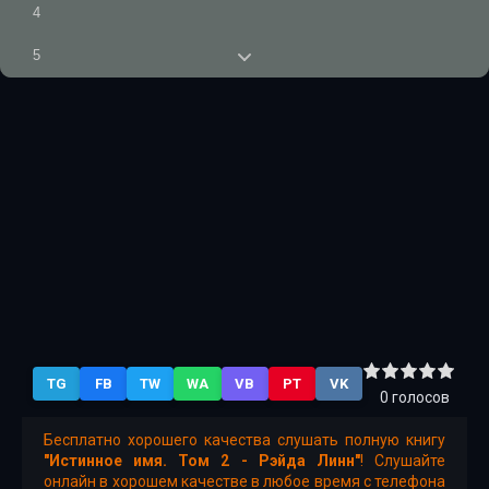
4
5
6
7
8
9
10
TG
FB
TW
WA
VB
PT
VK
0
голосов
Бесплатно хорошего качества слушать полную книгу
"Истинное имя. Том 2 - Рэйда Линн"
! Слушайте
онлайн в хорошем качестве в любое время с телефона