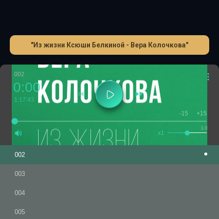
"Из жизни Ксюши Белкиной - Вера Колочкова"
002
0:00
1:17:43
-15
+15
1.0
x1
002
003
004
005