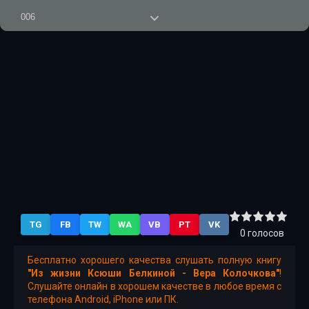
006
007
008
TG
FB
TW
WA
VB
PT
VK
0
голосов
Бесплатно хорошего качества слушать полную книгу
"Из жизни Ксюши Белкиной - Вера Колочкова"
!
Слушайте онлайн в хорошем качестве в любое время с
телефона Android, iPhone или ПК.