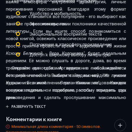
Преимущества прослушивания аудиокниг:
важна атмосфера, внутренняя драматургия, личные
переживания персонажей. Благодаря этому формат
Удобство и мобильность
аудиокниг становится всё популярнее - его выбирают как
занятые профессионалы, так и поклонники качественной
Экономия времени
литературы. Если вы ищете способ познакомиться с
Эмоциональное восприятие текста
новой книгой, освежить классическое произведение или
Погружение в атмосферу произведения
просто приятно провести время - аудиокнига
"Из жизни
Ксюши Белкиной - Вера Колочкова"
будет идеальным
Доступ к широкому выбору литературы
решением. Её можно слушать в дороге, дома, во время
тренировок или отдыха. А главное - в любой момент и
Откройте для себя мир аудиокниг - наслаждайтесь
без ограничений. На нашем сайте вы найдёте лучшие
историей голосом. Выберите аудиокнигу
"Из жизни
аудиокниги в исполнении талантливых чтецов. Каждая
Ксюши Белкиной - Вера Колочкова"
, включите
озвучка тщательно подобрана, чтобы передать дух
воспроизведение - и позвольте рассказу изменить ваш
произведения и сделать прослушивание максимально
день.
комфортным. Новинки и классика, фантастика и драма,
РАЗВЕРНУТЬ ТЕКСТ
триллеры и любовные истории - мы собрали всё, чтобы
Комментарии к книге
каждый нашёл книгу по душе.
Минимальная длина комментария - 50 символов.