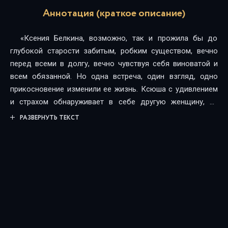
Аннотация (краткое описание)
«Ксения Белкина, возможно, так и прожила бы до
глубокой старости забитым, робким существом, вечно
перед всеми в долгу, вечно чувствуя себя виноватой и
всем обязанной. Но одна встреча, один взгляд, одно
прикосновение изменили ее жизнь. Ксюша с удивлением
и страхом обнаруживает в себе другую женщину, не
серую пугливую мышку, а привлекательную, уверенную в
РАЗВЕРНУТЬ ТЕКСТ
своей неповторимости красавицу. И сразу же ее судьба
делает крутой виток навстречу счастью…»