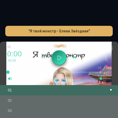
полной противоположностью. И Кей даже заметить не
успела, как угодила в смертельную ловушку, из которой
так просто не выбраться. Ведь монстр всегда где-то
рядом…
Огромная благодарность подписчику за
предоставленную книгу!
"Я твой монстр - Елена Звёздная"
01
0:00
39:29
-15
+15
1.0
x1
01
02
03