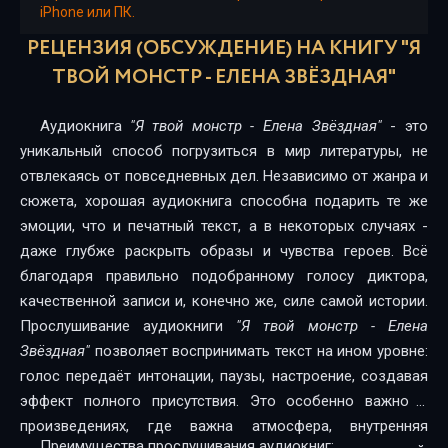
iPhone или ПК.
16
РЕЦЕНЗИЯ (ОБСУЖДЕНИЕ) НА КНИГУ "Я
17
ТВОЙ МОНСТР - ЕЛЕНА ЗВЁЗДНАЯ"
18
Аудиокнига
"Я твой монстр - Елена Звёздная"
- это
19
уникальный способ погрузиться в мир литературы, не
отвлекаясь от повседневных дел. Независимо от жанра и
20
сюжета, хорошая аудиокнига способна подарить те же
эмоции, что и печатный текст, а в некоторых случаях -
21
даже глубже раскрыть образы и чувства героев. Всё
22
благодаря правильно подобранному голосу диктора,
качественной записи и, конечно же, силе самой истории.
23
Прослушивание аудиокниги
"Я твой монстр - Елена
24
Звёздная"
позволяет воспринимать текст на ином уровне:
голос передаёт интонации, паузы, настроение, создавая
25
эффект полного присутствия. Это особенно важно в
26
произведениях, где важна атмосфера, внутренняя
Преимущества прослушивания аудиокниг: