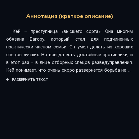
Аннотация (краткое описание)
Кей – преступница «высшего сорта». Она многим
обязана Багору, который стал для подчиненных
практически членом семьи. Он умел делать из хороших
спецов лучших. Но всегда есть достойные противники, и
в этот раз – в лице отборных спецов разведуправления.
Кей понимает, что очень скоро развернется борьба не на
жизнь, а на смерть. Но она даже не подозревает, что
РАЗВЕРНУТЬ ТЕКСТ
сейчас нужно беспокоиться о кое-чем другом.Это
должно было быть обычное, пусть и не самое простое
задание на Ятори. Здесь, в окружении психов и
социопатов планетарного масштаба, ей предстоит
выполнить, возможно, самое сложное задание в жизни. А
судьба так некстати приготовила ей встречу с человеком,
который так похож на нее, но в то же время является