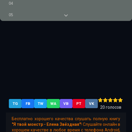
04
05
06
07
08
09
10
11
12
TG
FB
TW
WA
VB
PT
VK
13
20
голосов
14
Бесплатно хорошего качества слушать полную книгу
"Я твой монстр - Елена Звёздная"
! Слушайте онлайн в
15
хорошем качестве в любое время с телефона Android,