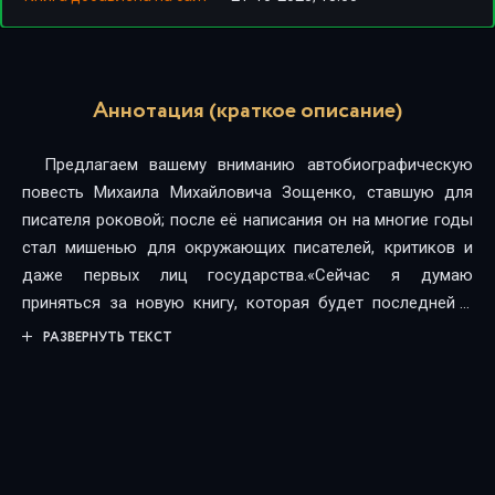
Аннотация (краткое описание)
Предлагаем вашему вниманию автобиографическую
повесть Михаила Михайловича Зощенко, ставшую для
писателя роковой; после её написания он на многие годы
стал мишенью для окружающих писателей, критиков и
даже первых лиц государства.«Сейчас я думаю
приняться за новую книгу, которая будет последней в
моей трилогии, начатой „Возвращённой молодостью“ и
РАЗВЕРНУТЬ ТЕКСТ
продолженной „Голубой книгой“.<…> Эта книга будет
мало похожа на обычную художественную прозу. Это
будет скорей трактат, философский и публицистический,
нежели беллетристика».Из постановления Центрального
Комитета ВКП (б) «О журналах „Звезда“ и „Ленинград“» от