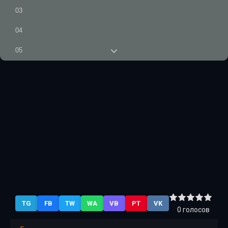
03
04
05
06
07
08
09
10
11
12
TG
FB
TW
WA
VB
PT
VK
13
0
голосов