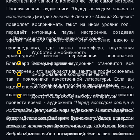
качественной записи и, конечно же, силе самой истории.
Прослушивание аудиокниги
"Перед восходом солнца в
исполнении Дмитрия Быкова + Лекция - Михаил Зощенко"
позволяет воспринимать текст на ином уровне: голос
передаёт интонации, паузы, настроение, создавая
Преимущества прослушивания аудиокниг:
эффект полного присутствия. Это особенно важно в
произведениях, где важна атмосфера, внутренняя
Удобство и мобильность
драматургия, личные переживания персонажей.
Благодаря этому формат аудиокниг становится всё
Экономия времени
популярнее - его выбирают как занятые профессионалы,
Эмоциональное восприятие текста
так и поклонники качественной литературы. Если вы
Погружение в атмосферу произведения
ищете способ познакомиться с новой книгой, освежить
классическое произведение или просто приятно
Доступ к широкому выбору литературы
провести время - аудиокнига
"Перед восходом солнца в
исполнении Дмитрия Быкова + Лекция - Михаил Зощенко"
Откройте для себя мир аудиокниг - наслаждайтесь
будет идеальным решением. Её можно слушать в дороге,
историей голосом. Выберите аудиокнигу
"Перед восходом
дома, во время тренировок или отдыха. А главное - в
солнца в исполнении Дмитрия Быкова + Лекция - Михаил
любой момент и без ограничений. На нашем сайте вы
Зощенко"
, включите воспроизведение - и позвольте