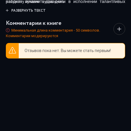
найдёте лучшие аудиокниги в исполнении талантливых
рассказу изменить ваш день.
чтецов. Каждая озвучка тщательно подобрана, чтобы
РАЗВЕРНУТЬ ТЕКСТ
передать дух произведения и сделать прослушивание
Комментарии к книге
максимально комфортным. Новинки и классика,
фантастика и драма, триллеры и любовные истории - мы
Минимальная длина комментария - 50 символов.
Комментарии модерируются
собрали всё, чтобы каждый нашёл книгу по душе.
Отзывов пока нет. Вы можете стать первым!