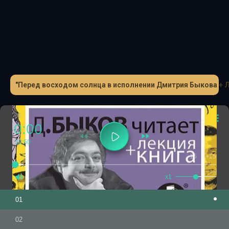
14 августа 1946 года: «…хорошо известна физиономия
Зощенко и недостойное поведение его во время войны,
когда он, ничем не помогая советскому народу в его
борьбе против немецких захватчиков, написал такую
омерзительную вещь как „Перед восходом солнца“,
оценка которой, как и оценка всего литературного
„творчества“ Зощенко, была дана на страницах журнала
"Перед восходом солнца в исполнении Дмитрия Быкова + 
„Большевик“.Читает и рассказывает писатель и
литературовед Дмитрий Быков.
01
0:00
30:50
-15
+15
1.0
x1
01
02