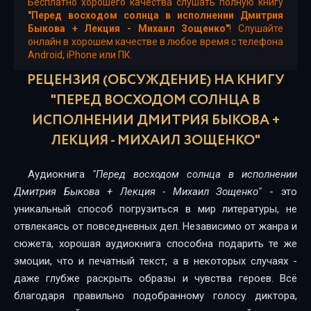
14
Бесплатно хорошего качества слушать полную книгу
"Перед восходом солнца в исполнении Дмитрия
15
Быкова + Лекция - Михаил Зощенко"
! Слушайте
онлайн в хорошем качестве в любое время с телефона
Android, iPhone или ПК.
16
РЕЦЕНЗИЯ (ОБСУЖДЕНИЕ) НА КНИГУ
17
"ПЕРЕД ВОСХОДОМ СОЛНЦА В
18
ИСПОЛНЕНИИ ДМИТРИЯ БЫКОВА +
ЛЕКЦИЯ - МИХАИЛ ЗОЩЕНКО"
Аудиокнига
"Перед восходом солнца в исполнении
Дмитрия Быкова + Лекция - Михаил Зощенко"
- это
уникальный способ погрузиться в мир литературы, не
отвлекаясь от повседневных дел. Независимо от жанра и
сюжета, хорошая аудиокнига способна подарить те же
эмоции, что и печатный текст, а в некоторых случаях -
даже глубже раскрыть образы и чувства героев. Всё
благодаря правильно подобранному голосу диктора,