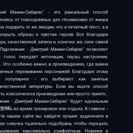
рий Мамин-Сибиряк"
- это уникальный способ
лекаясь от повседневных дел. Независимо от жанра
 подарить те же эмоции, что и печатный текст, а в
скрыть образы и чувства героев. Всё благодаря
а, качественной записи и, конечно же, силе самой
"Подснежник - Дмитрий Мамин-Сибиряк"
позволяет
 голос передаёт интонации, паузы, настроение,
. Это особенно важно в произведениях, где важна
 личные переживания персонажей. Благодаря этому
сё популярнее - его выбирают как занятые
литературы. Если вы ищете способ
ить классическое произведение или просто приятно
жник - Дмитрий Мамин-Сибиряк"
будет идеальным
книг:
дома, во время тренировок или отдыха. А главное -
На нашем сайте вы найдёте лучшие аудиокниги в
дая озвучка тщательно подобрана, чтобы передать
лушивание максимально комфортным. Новинки и