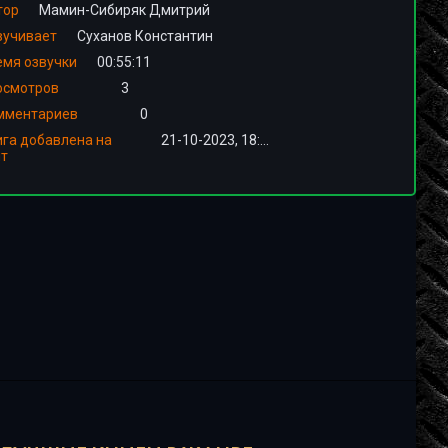
тор
Мамин-Сибиряк Дмитрий
вучивает
Суханов Константин
емя озвучки
00:55:11
осмотров
3
мментариев
0
ига добавлена на
21-10-2023, 18:00
йт