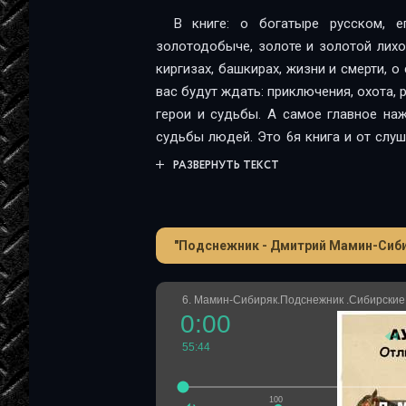
В книге: о богатыре русском, е
золотодобыче, золоте и золотой лихор
киргизах, башкирах, жизни и смерти, о
вас будут ждать: приключения, охота, 
герои и судьбы. А самое главное на
судьбы людей. Это 6я книга и от слу
продолжение серии.
РАЗВЕРНУТЬ ТЕКСТ
"Подснежник - Дмитрий Мамин-Сиби
6. Мамин-Сибиряк.Подснежник .Сибирские 
0:00
55:44
100