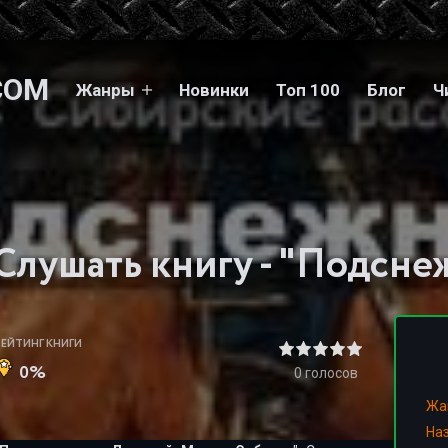
COM
Жанры
Новинки
Топ 100
Блог
Ч
РЕЙТИНГ КНИГИ
0%
0
голосов
Жа
На