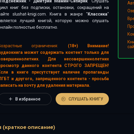
Подснежник - Дмитрий Мамин-Сибиряк
" Слушать
Ав
цикл книг без подписки, остановки, сокращений на
Оз
сайте slushat-knigi.com. Книга в жанре "
Классика
"
Вр
является лучшей книгой, которую можно слушать
Пр
онлайн полностью бесплатно.
Ко
Кн
Возрастные ограничения:
(18+) Внимание!
са
Аудиокнига может содержать контент только для
совершеннолетних. Для несовершеннолетних
просмотр данного контента СТРОГО ЗАПРЕЩЕН!
Если в книге присутствует наличие пропаганды
ЛГБТ и другого, запрещенного контента - просьба
написать на почту для удаления материала.
В избранное
СЛУШАТЬ КНИГУ
 (краткое описание)