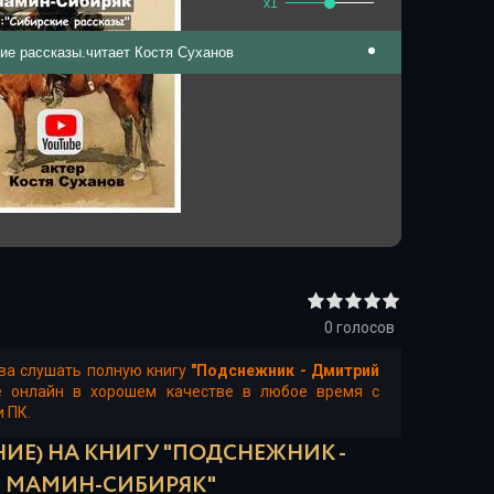
x1
ие рассказы.читает Костя Суханов
0
голосов
ва слушать полную книгу
"Подснежник - Дмитрий
е онлайн в хорошем качестве в любое время с
и ПК.
ИЕ) НА КНИГУ "ПОДСНЕЖНИК -
 МАМИН-СИБИРЯК"