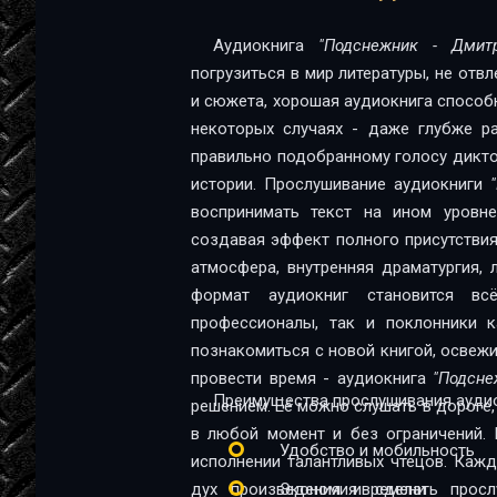
Аудиокнига
"Подснежник - Дмит
погрузиться в мир литературы, не отв
и сюжета, хорошая аудиокнига способна
некоторых случаях - даже глубже ра
правильно подобранному голосу диктор
истории. Прослушивание аудиокниги
воспринимать текст на ином уровне:
создавая эффект полного присутствия
атмосфера, внутренняя драматургия,
формат аудиокниг становится в
профессионалы, так и поклонники качественной 
познакомиться с новой книгой, освеж
провести время - аудиокнига
"Подсне
Преимущества прослушивания аудио
решением. Её можно слушать в дороге, 
в любой момент и без ограничений. 
Удобство и мобильность
исполнении талантливых чтецов. Каж
дух произведения и сделать прос
Экономия времени