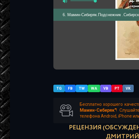
6. Мамин-Сибиряк.Подснежник .Сибирск
TG
FB
TW
WA
VB
PT
VK
Бесплатно хорошего качест
Мамин-Сибиряк"
! Слушайт
телефона Android, iPhone ил
РЕЦЕНЗИЯ (ОБСУЖДЕН
ДМИТРИЙ