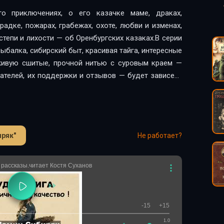
го приключениях, о его казачке маме, драках,
адке, пожарах, грабежах, охоте, любви и изменах,
 степи и лихости — об Оренбургских казаках.В серии
рыбалка, сибирский быт, красивая тайга, интересные
живую сшитые, прочной нитью с суровым краем —
шателей, их поддержки и отзывов — будет зависеть
ряк"
Не работает?
рассказы.читает Костя Суханов
-15
+15
1.0