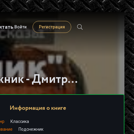
итать
Войти
Регистрация
Слушать книгу - "Подснежник - Дмитрий Мамин-Сибиряк"
Информация о книге
нр
Классика
звание
Подснежник