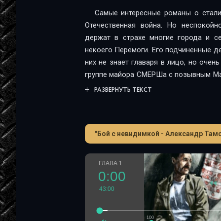
Самые интересные романы о стали
Отечественная война. Но неспокой
держат в страхе многие города и с
некоего Перемоги. Его подчиненные де
них не знает главаря в лицо, но очен
группе майора СМЕРШа с позывным Ма
по уничтожению банды, не предполаг
РАЗВЕРНУТЬ ТЕКСТ
этой операции… «Смерть шпионам!» 
носило особое подразделение НКВД
войны, оно состояло из проверенных
"Бой с невидимкой - Александр Там
Армии. СМЕРШа боялись все – и фаш
боевых порядках, и гитлеровские при
Враг знал: если на его след напали бо
ГЛАВА 1
суда не избежать. Романы серии 
0:00
увлекательный динамичный сюжет и н
43:00
простым и понятным языком.
100