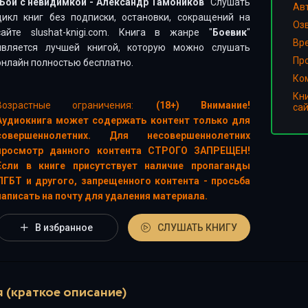
Бой с невидимкой - Александр Тамоников
" Слушать
Ав
цикл книг без подписки, остановки, сокращений на
Оз
сайте slushat-knigi.com. Книга в жанре "
Боевик
"
Вр
является лучшей книгой, которую можно слушать
Пр
онлайн полностью бесплатно.
Ко
Кн
Возрастные ограничения:
(18+) Внимание!
са
Аудиокнига может содержать контент только для
совершеннолетних. Для несовершеннолетних
просмотр данного контента СТРОГО ЗАПРЕЩЕН!
Если в книге присутствует наличие пропаганды
ЛГБТ и другого, запрещенного контента - просьба
написать на почту для удаления материала.
В избранное
СЛУШАТЬ КНИГУ
 (краткое описание)