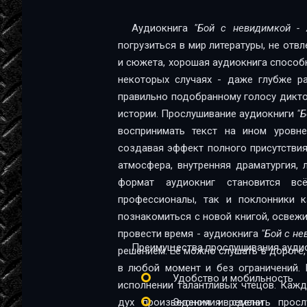
ГЛАВА 12
Аудиокнига
"Бой с невидимкой - 
погрузиться в мир литературы, не отв
ГЛАВА 13
и сюжета, хорошая аудиокнига способна
ГЛАВА 14
некоторых случаях - даже глубже ра
правильно подобранному голосу диктор
ГЛАВА 15
истории. Прослушивание аудиокниги
"
ГЛАВА 16
воспринимать текст на ином уровне:
создавая эффект полного присутствия
ГЛАВА 17
атмосфера, внутренняя драматургия,
ГЛАВА 18
формат аудиокниг становится в
профессионалы, так и поклонники качественной 
ГЛАВА 19
познакомиться с новой книгой, освеж
провести время - аудиокнига
"Бой с н
Преимущества прослушивания аудио
решением. Её можно слушать в дороге, 
в любой момент и без ограничений. 
Удобство и мобильность
исполнении талантливых чтецов. Каж
дух произведения и сделать прос
Экономия времени