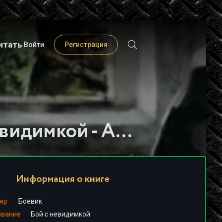
итать
Войти
Регистрация
Слушать книгу - "Бой с невидимкой - Александр Тамоников"
Информация о книге
нр
Боевик
звание
Бой с невидимкой