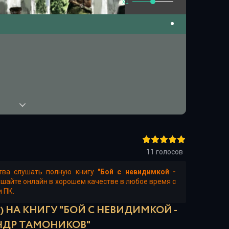
x1
11
голосов
тва слушать полную книгу
"Бой с невидимкой -
ушайте онлайн в хорошем качестве в любое время с
и ПК.
 НА КНИГУ "БОЙ С НЕВИДИМКОЙ -
НДР ТАМОНИКОВ"