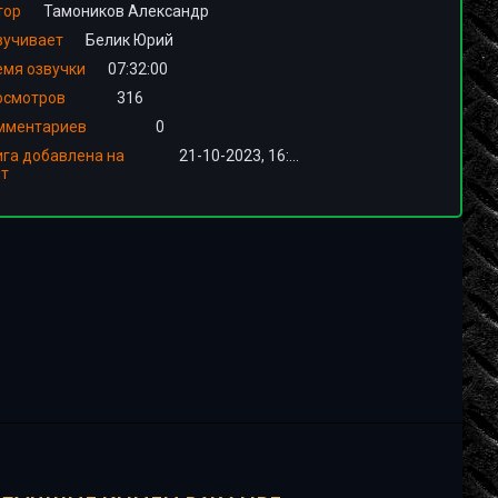
тор
Тамоников Александр
вучивает
Белик Юрий
емя озвучки
07:32:00
осмотров
316
мментариев
0
ига добавлена на
21-10-2023, 16:00
йт