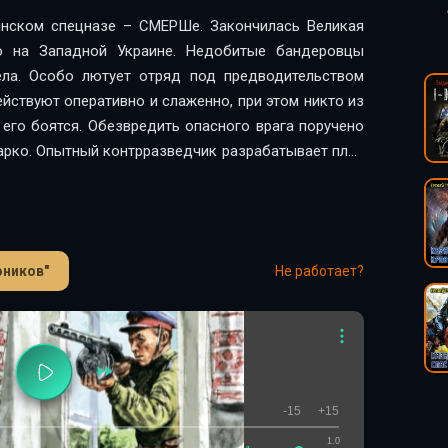
нском спецназе – СМЕРШе. Закончилась Великая
но на Западной Украине. Недобитые бандеровцы
ела. Особо лютует отряд под предводительством
йствуют оперативно и слаженно, при этом никто из
ь его боятся. Обезвредить опасного врага поручено
рко. Опытный контрразведчик разрабатывает план
ая, как страшно удивит оперативников результат
(СМЕРШ) – это короткое и беспощадное название
, подчинявшееся И. Сталину. Созданное в годы
 в бою, честных и бесстрашных офицеров Красной
оников"
Не работает?
истские лазутчики, готовящие диверсии в наших
спешники, действующие в глубоком советском тылу.
йцы сталинского спецназа, справедливого и скорого
«СМЕРШ – спецназ Сталина» – это каждый раз
овые исторические знания, это экшен, написанный
-15
+15
1.0