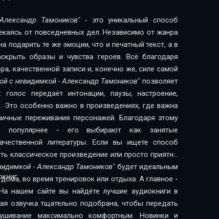
Александр Тамоников"
- это уникальный способ
лекаясь от повседневных дел. Независимо от жанра
 подарить те же эмоции, что и печатный текст, а в
скрыть образы и чувства героев. Всё благодаря
а, качественной записи и, конечно же, силе самой
Бой с невидимкой - Александр Тамоников"
позволяет
 голос передаёт интонации, паузы, настроение,
. Это особенно важно в произведениях, где важна
 личные переживания персонажей. Благодаря этому
сё популярнее - его выбирают как занятые
литературы. Если вы ищете способ
ить классическое произведение или просто приятно
евидимкой - Александр Тамоников"
будет идеальным
книг:
дома, во время тренировок или отдыха. А главное -
На нашем сайте вы найдёте лучшие аудиокниги в
дая озвучка тщательно подобрана, чтобы передать
лушивание максимально комфортным. Новинки и