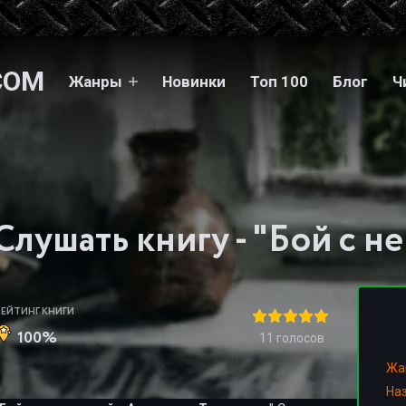
COM
Жанры
Новинки
Топ 100
Блог
Ч
РЕЙТИНГ КНИГИ
100%
11
голосов
Жа
На