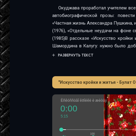
Окуджава проработал учителем все
автобиографической прозы: повести 
«Частная жизнь Александра Пушкина, 
(1976), «Отдельные неудачи на фоне с
(1985)В рассказе «Искусство кройки 
Шамордина в Калугу: нужно было добр
пешком по грязи) до «большой дорог
РАЗВЕРНУТЬ ТЕКСТ
районного центра было более тридц
бывшему Козельскому тракту, по моим
«еще тридцать километров по такой ж
"Искусство кройки и житья - Булат 
Èñêóññòâî êðîéêè è æèòüÿ
0:00
5:15
100