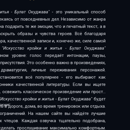
итья - Булат Окуджава"
- это уникальный способ
лекаясь от повседневных дел. Независимо от жанра
 подарить те же эмоции, что и печатный текст, а в
скрыть образы и чувства героев. Всё благодаря
а, качественной записи и, конечно же, силе самой
и
"Искусство кройки и житья - Булат Окуджава"
ном уровне: голос передаёт интонации, паузы,
присутствия. Это особенно важно в произведениях,
драматургия, личные переживания персонажей.
становится всё популярнее - его выбирают как
качественной литературы. Если вы ищете
, освежить классическое произведение или просто
"Искусство кройки и житья - Булат Окуджава"
будет
книг:
 в дороге, дома, во время тренировок или отдыха.
ограничений. На нашем сайте вы найдёте лучшие
х чтецов. Каждая озвучка тщательно подобрана,
сделать прослушивание максимально комфортным.