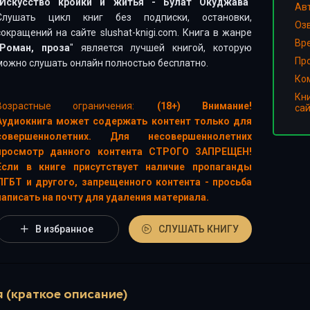
Искусство кройки и житья - Булат Окуджава
"
Ав
Слушать цикл книг без подписки, остановки,
Оз
сокращений на сайте slushat-knigi.com. Книга в жанре
Вр
Роман, проза
" является лучшей книгой, которую
Пр
можно слушать онлайн полностью бесплатно.
Ко
Кн
Возрастные ограничения:
(18+) Внимание!
са
Аудиокнига может содержать контент только для
совершеннолетних. Для несовершеннолетних
просмотр данного контента СТРОГО ЗАПРЕЩЕН!
Если в книге присутствует наличие пропаганды
ЛГБТ и другого, запрещенного контента - просьба
написать на почту для удаления материала.
В избранное
СЛУШАТЬ КНИГУ
 (краткое описание)