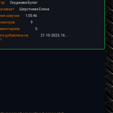
тор
Окуджава Булат
вучивает
Шерстнева Елена
емя озвучки
1:05:46
осмотров
9
мментариев
0
ига добавлена на
21-10-2023, 16:00
йт