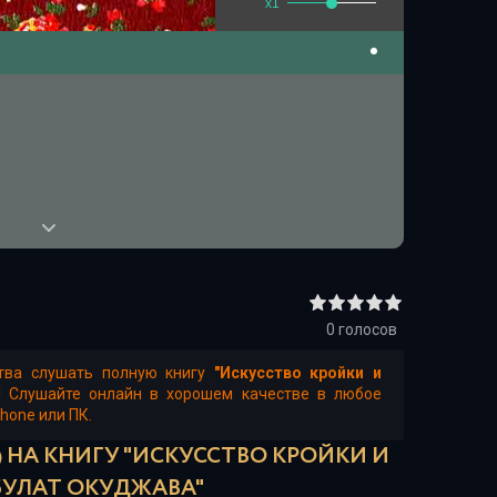
x1
0
голосов
ства слушать полную книгу
"Искусство кройки и
! Слушайте онлайн в хорошем качестве в любое
Phone или ПК.
 НА КНИГУ "ИСКУССТВО КРОЙКИ И
 БУЛАТ ОКУДЖАВА"