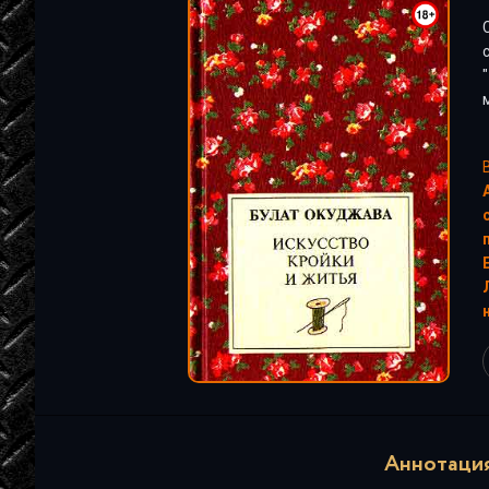
"
"
Аннотация