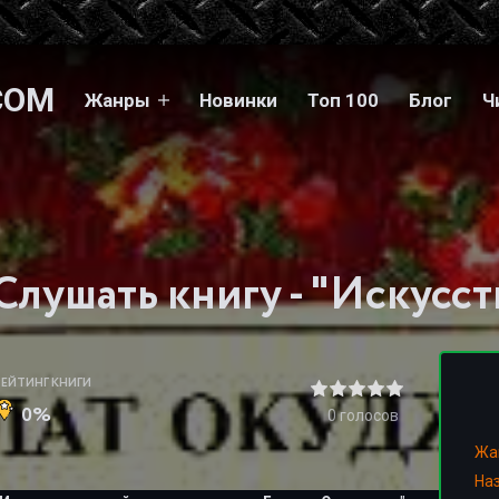
COM
Жанры
Новинки
Топ 100
Блог
Ч
РЕЙТИНГ КНИГИ
0%
0
голосов
Жа
На