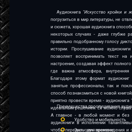
Èñêóññòâî êðîéêè è æèòüÿ
Аудиокнига
"Искусство кройки и ж
погрузиться в мир литературы, не отв
Èñêóññòâî êðîéêè è æèòüÿ
и сюжета, хорошая аудиокнига способна
некоторых случаях - даже глубже ра
правильно подобранному голосу диктор
истории. Прослушивание аудиокниг
позволяет воспринимать текст на и
настроение, создавая эффект полного 
где важна атмосфера, внутренняя 
Благодаря этому формат аудиокниг 
занятые профессионалы, так и поклонники 
способ познакомиться с новой книгой
приятно провести время - аудиокнига
Преимущества прослушивания аудио
идеальным решением. Её можно слушать
А главное - в любой момент и без 
Удобство и мобильность
аудиокниги в исполнении талантливы
чтобы передать дух произведения и 
Экономия времени