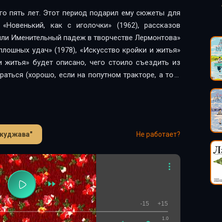
го пять лет. Этот период подарил ему сюжеты для
«Новенький, как с иголочки» (1962), рассказов
или Именительный падеж в творчестве Лермонтова»
плошных удач» (1978), «Искусство кройки и житья»
и житья» будет описано, чего стоило съездить из
аться (хорошо, если на попутном тракторе, а то и
и», а там надеяться на случайный грузовик. «До
ати километров по выбитой горбатой дороге, по
 нервам и моим костям». А до областного центра —
е унылой дороге».
Окуджава"
Не работает?
-15
+15
1.0