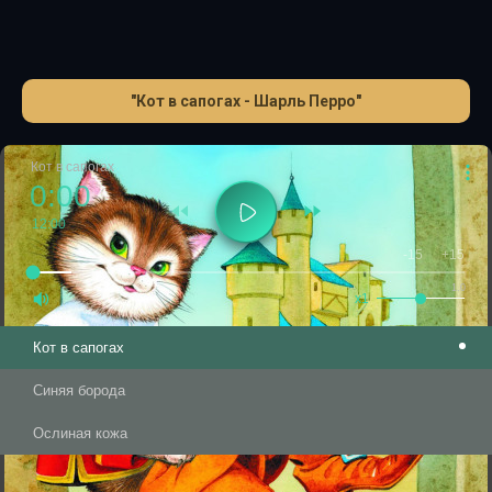
"Кот в сапогах - Шарль Перро"
Кот в сапогах
0:00
12:00
-15
+15
1.0
x1
Кот в сапогах
Синяя борода
Ослиная кожа