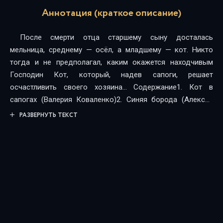
Аннотация (краткое описание)
После смерти отца старшему сыну досталась
мельница, среднему — осёл, а младшему — кот. Никто
тогда и не предполагал, каким окажется находчивым
Господин Кот, который, надев сапоги, решает
осчастливить своего хозяина... Содержание1. Кот в
сапогах (Валерия Коваленко)2. Синяя борода (Алексей
Горб)3. Ослиная кожа (Валерия Коваленко)
РАЗВЕРНУТЬ ТЕКСТ