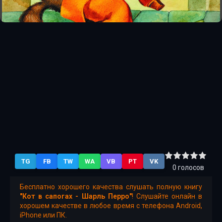
TG
FB
TW
WA
VB
PT
VK
0
голосов
Бесплатно хорошего качества слушать полную книгу
"Кот в сапогах - Шарль Перро"
! Слушайте онлайн в
хорошем качестве в любое время с телефона Android,
iPhone или ПК.