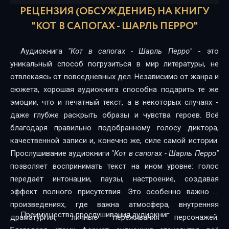
РЕЦЕНЗИЯ (ОБСУЖДЕНИЕ) НА КНИГУ
"КОТ В САПОГАХ - ШАРЛЬ ПЕРРО"
Аудиокнига
"Кот в сапогах - Шарль Перро"
- это
уникальный способ погрузиться в мир литературы, не
отвлекаясь от повседневных дел. Независимо от жанра и
сюжета, хорошая аудиокнига способна подарить те же
эмоции, что и печатный текст, а в некоторых случаях -
даже глубже раскрыть образы и чувства героев. Всё
благодаря правильно подобранному голосу диктора,
качественной записи и, конечно же, силе самой истории.
Прослушивание аудиокниги
"Кот в сапогах - Шарль Перро"
позволяет воспринимать текст на ином уровне: голос
передаёт интонации, паузы, настроение, создавая
эффект полного присутствия. Это особенно важно в
произведениях, где важна атмосфера, внутренняя
Преимущества прослушивания аудиокниг:
драматургия, личные переживания персонажей.