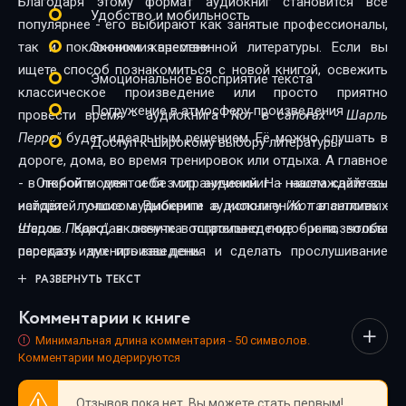
Благодаря этому формат аудиокниг становится всё
Удобство и мобильность
популярнее - его выбирают как занятые профессионалы,
так и поклонники качественной литературы. Если вы
Экономия времени
ищете способ познакомиться с новой книгой, освежить
Эмоциональное восприятие текста
классическое произведение или просто приятно
Погружение в атмосферу произведения
провести время - аудиокнига
"Кот в сапогах - Шарль
Перро"
будет идеальным решением. Её можно слушать в
Доступ к широкому выбору литературы
дороге, дома, во время тренировок или отдыха. А главное
- в любой момент и без ограничений. На нашем сайте вы
Откройте для себя мир аудиокниг - наслаждайтесь
найдёте лучшие аудиокниги в исполнении талантливых
историей голосом. Выберите аудиокнигу
"Кот в сапогах -
чтецов. Каждая озвучка тщательно подобрана, чтобы
Шарль Перро"
, включите воспроизведение - и позвольте
передать дух произведения и сделать прослушивание
рассказу изменить ваш день.
максимально комфортным. Новинки и классика,
РАЗВЕРНУТЬ ТЕКСТ
фантастика и драма, триллеры и любовные истории - мы
Комментарии к книге
собрали всё, чтобы каждый нашёл книгу по душе.
Минимальная длина комментария - 50 символов.
Комментарии модерируются
Отзывов пока нет. Вы можете стать первым!