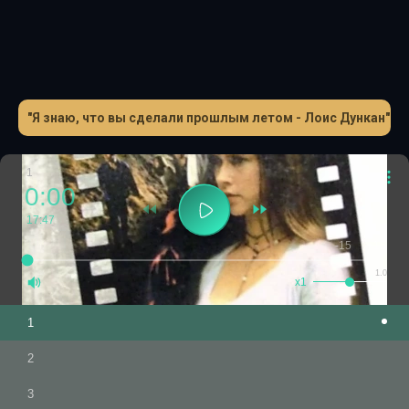
"Я знаю, что вы сделали прошлым летом - Лоис Дункан"
1
0:00
17:47
-15
+15
1.0
x1
1
2
3