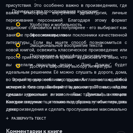
присутствия. Это особенно важно в произведениях, где
Преимущества прослушивания аудиокниг:
важна атмосфера, внутренняя драматургия, личные
переживания персонажей. Благодаря этому формат
Удобство и мобильность
аудиокниг становится всё популярнее - его выбирают как
занятые профессионалы, так и поклонники качественной
Экономия времени
литературы. Если вы ищете способ познакомиться с
Эмоциональное восприятие текста
новой книгой, освежить классическое произведение или
Погружение в атмосферу произведения
просто приятно провести время - аудиокнига
"Я знаю, что
вы сделали прошлым летом - Лоис Дункан"
будет
Доступ к широкому выбору литературы
идеальным решением. Её можно слушать в дороге, дома,
во время тренировок или отдыха. А главное - в любой
Откройте для себя мир аудиокниг - наслаждайтесь
момент и без ограничений. На нашем сайте вы найдёте
историей голосом. Выберите аудиокнигу
"Я знаю, что вы
лучшие аудиокниги в исполнении талантливых чтецов.
сделали прошлым летом - Лоис Дункан"
, включите
Каждая озвучка тщательно подобрана, чтобы передать
воспроизведение - и позвольте рассказу изменить ваш
дух произведения и сделать прослушивание максимально
день.
комфортным. Новинки и классика, фантастика и драма,
РАЗВЕРНУТЬ ТЕКСТ
триллеры и любовные истории - мы собрали всё, чтобы
Комментарии к книге
каждый нашёл книгу по душе.