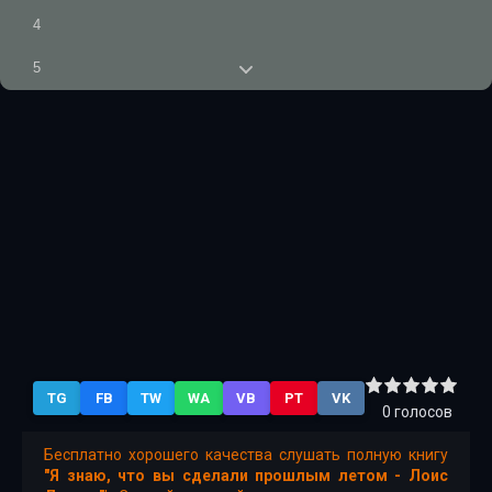
4
5
6
7
8
9
10
11
12
TG
FB
TW
WA
VB
PT
VK
13
0
голосов
14
Бесплатно хорошего качества слушать полную книгу
"Я знаю, что вы сделали прошлым летом - Лоис