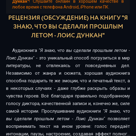
15
Дункан"
! Слушайте онлайн в хорошем качестве в
любое время с телефона Android, iPhone или ПК.
16
РЕЦЕНЗИЯ (ОБСУЖДЕНИЕ) НА КНИГУ "Я
17
ЗНАЮ, ЧТО ВЫ СДЕЛАЛИ ПРОШЛЫМ
ЛЕТОМ - ЛОИС ДУНКАН"
18
Аудиокнига
"Я знаю, что вы сделали прошлым летом -
Лоис Дункан"
- это уникальный способ погрузиться в мир
литературы, не отвлекаясь от повседневных дел.
Независимо от жанра и сюжета, хорошая аудиокнига
способна подарить те же эмоции, что и печатный текст, а
в некоторых случаях - даже глубже раскрыть образы и
чувства героев. Всё благодаря правильно подобранному
голосу диктора, качественной записи и, конечно же, силе
самой истории. Прослушивание аудиокниги
"Я знаю, что
вы сделали прошлым летом - Лоис Дункан"
позволяет
воспринимать текст на ином уровне: голос передаёт
интонации, паузы, настроение, создавая эффект полного