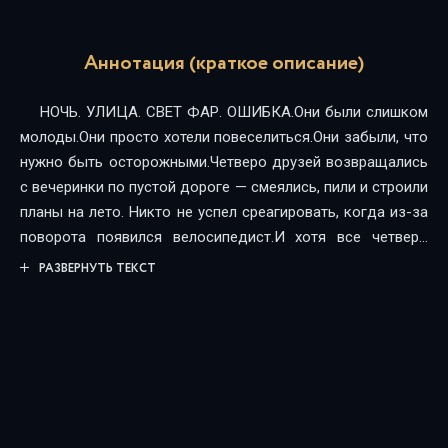
Аннотация (краткое описание)
НОЧЬ. УЛИЦА. СВЕТ ФАР. ОШИБКА.Они были слишком
молоды.Они просто хотели повеселиться.Они забыли, что
нужно быть осторожными.Четверо друзей возвращались
с вечеринки по пустой дороге — смеялись, пили и строили
планы на лето. Никто не успел среагировать, когда из-за
поворота появился велосипедист.И хотя все четверо
поклялись начать жить заново и навсегда забыть о той
РАЗВЕРНУТЬ ТЕКСТ
ночи, через год кто-то отчаянно напоминает им о
происшествии — каждый получает пугающее письмо.
Похоже, им придется дорого заплатить за то, что они
сделали...«Я знаю, что вы сделали прошлым летом» —
триллер, который вдохновил множество режиссеров и
стал настоящим поп-культурным феноменом.