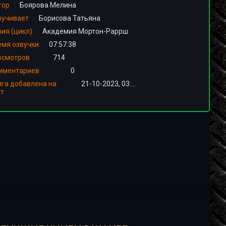
тор
Боярова Мелина
вучивает
Борисова Татьяна
ия (цикл)
Академия Мортон-Раррш
емя озвучки
07:57:38
осмотров
714
мментариев
0
ига добавлена на
21-10-2023, 03:01
йт