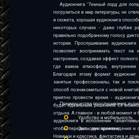
12
Аудиокнига
"Темный лорд для попа
погрузиться в мир литературы, не отв
13
и сюжета, хорошая аудиокнига способна
14
некоторых случаях - даже глубже ра
правильно подобранному голосу диктор
15
истории. Прослушивание аудиокниги
16
позволяет воспринимать текст на и
настроение, создавая эффект полного 
17
где важна атмосфера, внутренняя 
18
Благодаря этому формат аудиокниг 
занятые профессионалы, так и поклонники 
19
способ познакомиться с новой книгой
приятно провести время - аудиокни
20
Преимущества прослушивания аудио
будет идеальным решением. Её можно 
21
отдыха. А главное - в любой момент и 
Удобство и мобильность
аудиокниги в исполнении талантливы
22
чтобы передать дух произведения и 
Экономия времени
23
Новинки и классика, фантастика и дра