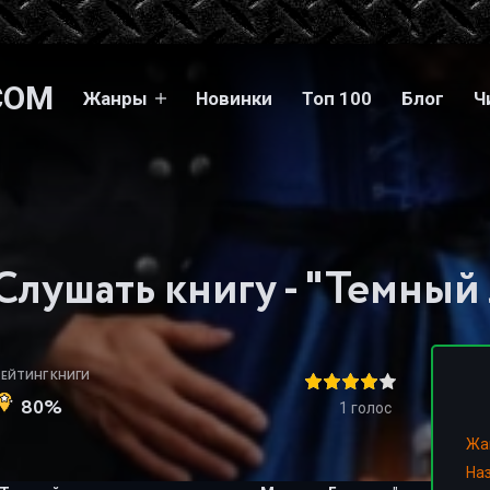
COM
Жанры
Новинки
Топ 100
Блог
Ч
РЕЙТИНГ КНИГИ
80%
1
голос
Жа
На