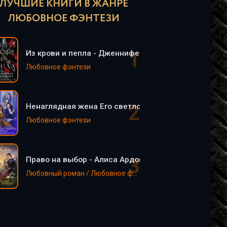
ЛУЧШИЕ КНИГИ В ЖАНРЕ
ЛЮБОВНОЕ ФЭНТЕЗИ
Из крови и пепла - Дженнифер Арментроут
Любовное фэнтези
Ненаглядная жена Его светлости - Натаэль Зика
Любовное фэнтези
Право на выбор - Алиса Ардова
Любовный роман / Любовное фэнтези