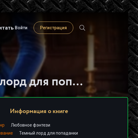
итать
Войти
Регистрация
Слушать книгу - "Темный лорд для попаданки - Мелина Боярова"
Информация о книге
нр
Любовное фэнтези
звание
Темный лорд для попаданки