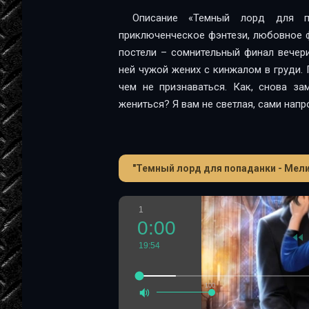
Описание «Темный лорд для п
приключенческое фэнтези, любовное ф
постели – сомнительный финал вечери
ней чужой жених с кинжалом в груди. П
чем не признаваться. Как, снова з
жениться? Я вам не светлая, сами напр
"Темный лорд для попаданки - Мели
1
0:00
19:54
100