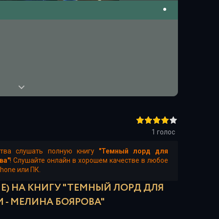
1
голос
ства слушать полную книгу
"Темный лорд для
ва"
! Слушайте онлайн в хорошем качестве в любое
Phone или ПК.
Е) НА КНИГУ "ТЕМНЫЙ ЛОРД ДЛЯ
- МЕЛИНА БОЯРОВА"