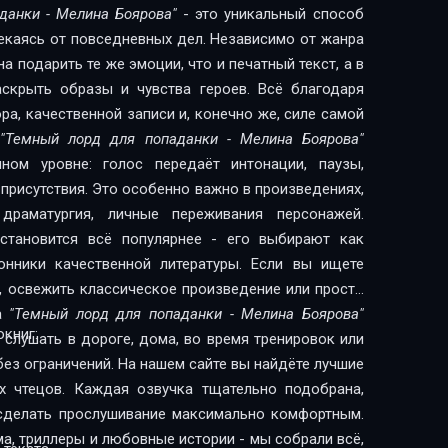
данки - Мелина Боярова"
- это уникальный способ
лекаясь от повседневных дел. Независимо от жанра
 подарить те же эмоции, что и печатный текст, а в
скрыть образы и чувства героев. Всё благодаря
а, качественной записи и, конечно же, силе самой
"Темный лорд для попаданки - Мелина Боярова"
ном уровне: голос передаёт интонации, паузы,
присутствия. Это особенно важно в произведениях,
драматургия, личные переживания персонажей.
становится всё популярнее - его выбирают как
качественной литературы. Если вы ищете
, освежить классическое произведение или просто
га
"Темный лорд для попаданки - Мелина Боярова"
книг:
слушать в дороге, дома, во время тренировок или
без ограничений. На нашем сайте вы найдёте лучшие
х чтецов. Каждая озвучка тщательно подобрана,
сделать прослушивание максимально комфортным.
ма, триллеры и любовные истории - мы собрали всё,