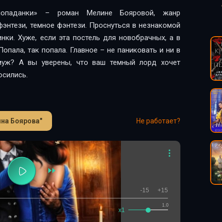
опаданки» – роман Мелине Бояровой, жанр
энтези, темное фэнтези. Проснуться в незнакомой
нки. Хуже, если эта постель для новобрачных, а в
опала, так попала. Главное – не паниковать и ни в
амуж? А вы уверены, что ваш темный лорд хочет
осились.
на Боярова"
Не работает?
-15
+15
1.0
x1