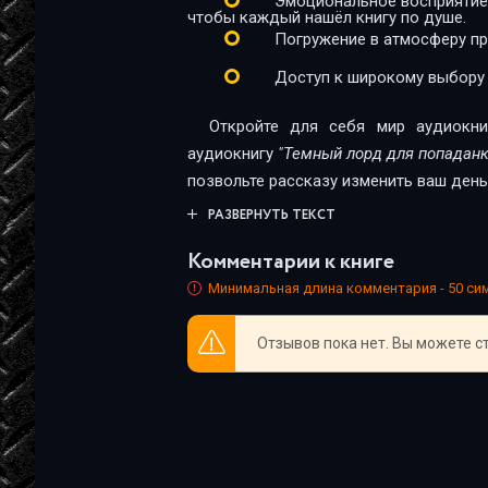
Эмоциональное восприятие
чтобы каждый нашёл книгу по душе.
24
Погружение в атмосферу п
25
Доступ к широкому выбору
26
Откройте для себя мир аудиокни
27
аудиокнигу
"Темный лорд для попаданк
позвольте рассказу изменить ваш день
28
РАЗВЕРНУТЬ ТЕКСТ
29
Комментарии к книге
30
Минимальная длина комментария - 50 с
31
Отзывов пока нет. Вы можете с
32