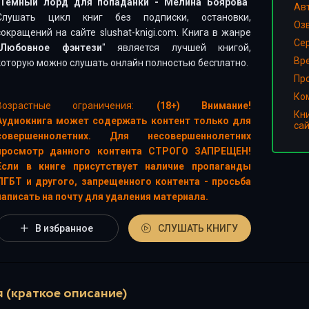
Темный лорд для попаданки - Мелина Боярова
"
Ав
Слушать цикл книг без подписки, остановки,
Оз
сокращений на сайте slushat-knigi.com. Книга в жанре
Сер
Любовное фэнтези
" является лучшей книгой,
Вр
которую можно слушать онлайн полностью бесплатно.
Пр
Ко
Возрастные ограничения:
(18+) Внимание!
Кн
Аудиокнига может содержать контент только для
са
совершеннолетних. Для несовершеннолетних
просмотр данного контента СТРОГО ЗАПРЕЩЕН!
Если в книге присутствует наличие пропаганды
ЛГБТ и другого, запрещенного контента - просьба
написать на почту для удаления материала.
В избранное
СЛУШАТЬ КНИГУ
 (краткое описание)