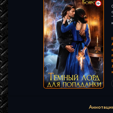
"
"
Аннотация