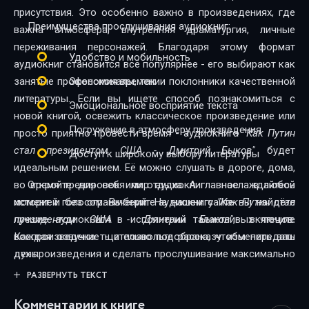
присутствия. Это особенно важно в произведениях, где
Преимущества прослушивания аудиокниг:
важна атмосфера, внутренняя драматургия, личные
переживания персонажей. Благодаря этому формат
Удобство и мобильность
аудиокниг становится всё популярнее - его выбирают как
занятые профессионалы, так и поклонники качественной
Экономия времени
литературы. Если вы ищете способ познакомиться с
Эмоциональное восприятие текста
новой книгой, освежить классическое произведение или
Погружение в атмосферу произведения
просто приятно провести время - аудиокнига
"Как Путин
стал президентом США - Дмитрий Быков"
будет
Доступ к широкому выбору литературы
идеальным решением. Её можно слушать в дороге, дома,
во время тренировок или отдыха. А главное - в любой
Откройте для себя мир аудиокниг - наслаждайтесь
момент и без ограничений. На нашем сайте вы найдёте
историей голосом. Выберите аудиокнигу
"Как Путин стал
лучшие аудиокниги в исполнении талантливых чтецов.
президентом США - Дмитрий Быков"
, включите
Каждая озвучка тщательно подобрана, чтобы передать
воспроизведение - и позвольте рассказу изменить ваш
дух произведения и сделать прослушивание максимально
день.
комфортным. Новинки и классика, фантастика и драма,
РАЗВЕРНУТЬ ТЕКСТ
триллеры и любовные истории - мы собрали всё, чтобы
Комментарии к книге
каждый нашёл книгу по душе.