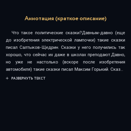
Аннотация (краткое описание)
Что такое политические сказки?Давным-давно (еще
до изобретения электрической лампочки) такие сказки
писал Салтыков-Щедрин. Сказки у него получились так
хорошо, что сейчас их даже в школах преподают.Давно,
но уже не настолько (вскоре после изобретения
автомобиля) такие сказки писал Максим Горький. Сказки
у него тоже получались хорошо, из-за чего через
РАЗВЕРНУТЬ ТЕКСТ
несколько лет Россия кончилась и начался СССР.И
наконец, совсем недавно (как раз в очередной раз
изобрели что-то жутко секретное) такие сказки начал
писать Дмитрий Быков. СССР к тому времени кончился и
началась новая Россия. А потому и сказки у него
получились такие - Новые Русские.