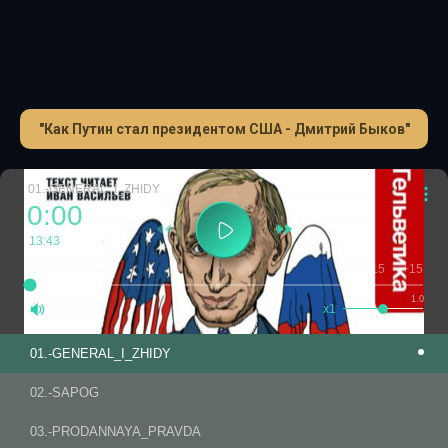
"Как Путин стал президентом США - Дмитрий Быков"
01.-GENERAL_I_ZHIDY
0:00
13:43
-15
+15
1.0
x1
01.-GENERAL_I_ZHIDY
02.-SAPOG
03.-PRODANNAYA_PRAVDA