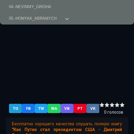
04.-NEVINNIY_GRISHA
05.-HOMYAK_ABRAMYCH
06.-STEPANYCH_I_MEDVED
07.-KAK_PUTIN_STAL_PREZIDENTOM_SSHA
TG
FB
TW
WA
VB
PT
VK
0
голосов
Бесплатно хорошего качества слушать полную книгу
"Как Путин стал президентом США - Дмитрий