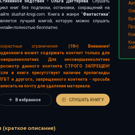
Стихийное бедствие - Ольга Дегтярева
" Слушать
Ав
цикл книг без подписки, остановки, сокращений на
Оз
сайте slushat-knigi.com. Книга в жанре "
Фантастика
"
Вр
является лучшей книгой, которую можно слушать
Пр
онлайн полностью бесплатно.
Ко
Кн
Возрастные ограничения:
(18+) Внимание!
са
Аудиокнига может содержать контент только для
совершеннолетних. Для несовершеннолетних
просмотр данного контента СТРОГО ЗАПРЕЩЕН!
Если в книге присутствует наличие пропаганды
ЛГБТ и другого, запрещенного контента - просьба
написать на почту для удаления материала.
В избранное
СЛУШАТЬ КНИГУ
 (краткое описание)