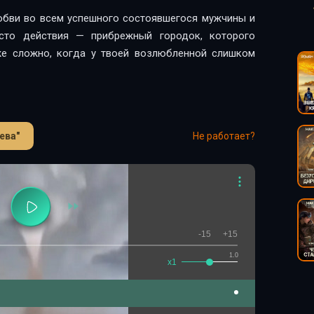
юбви во всем успешного состоявшегося мужчины и
сто действия — прибрежный городок, которого
же сложно, когда у твоей возлюбленной слишком
ева"
Не работает?
-15
+15
1.0
x1