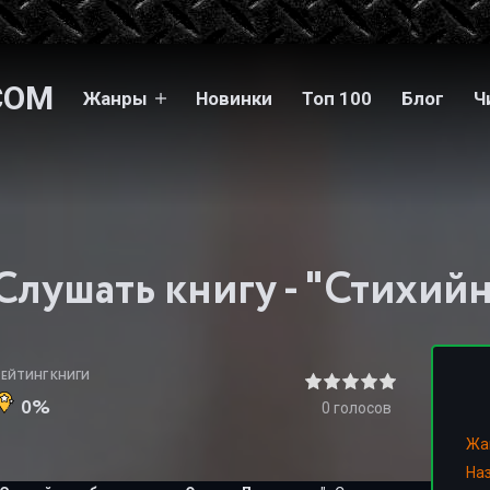
COM
Жанры
Новинки
Топ 100
Блог
Ч
РЕЙТИНГ КНИГИ
0%
0
голосов
Жа
На