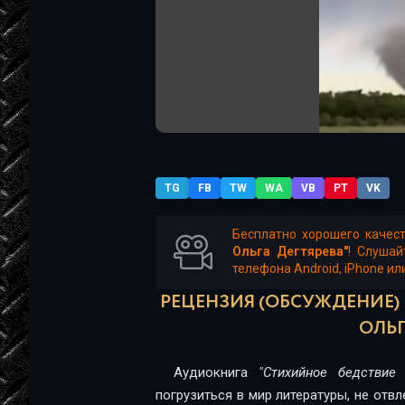
TG
FB
TW
WA
VB
PT
VK
Бесплатно хорошего качес
Ольга Дегтярева"
! Слушай
телефона Android, iPhone ил
РЕЦЕНЗИЯ (ОБСУЖДЕНИЕ) 
ОЛЬГ
Аудиокнига
"Стихийное бедствие
погрузиться в мир литературы, не отв