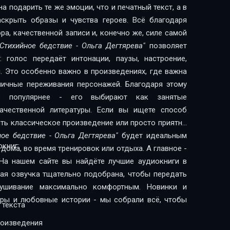
 подарить те же эмоции, что и печатный текст, а в
скрыть образы и чувства героев. Всё благодаря
а, качественной записи и, конечно же, силе самой
"Стихийное бедствие - Ольга Дегтярева"
позволяет
 голос передаёт интонации, паузы, настроение,
. Это особенно важно в произведениях, где важна
 личные переживания персонажей. Благодаря этому
сё популярнее - его выбирают как занятые
литературы. Если вы ищете способ
ить классическое произведение или просто приятно
ное бедствие - Ольга Дегтярева"
будет идеальным
книг:
дома, во время тренировок или отдыха. А главное -
На нашем сайте вы найдёте лучшие аудиокниги в
дая озвучка тщательно подобрана, чтобы передать
лушивание максимально комфортным. Новинки и
леры и любовные истории - мы собрали всё, чтобы
 текста
роизведения