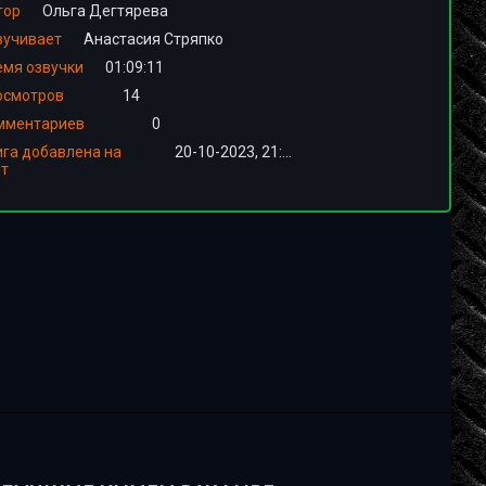
тор
Ольга Дегтярева
вучивает
Анастасия Стряпко
емя озвучки
01:09:11
осмотров
14
мментариев
0
ига добавлена на
20-10-2023, 21:01
йт