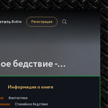
итать
Войти
Регистрация
Слушать книгу - "Стихийное бедствие - Ольга Дегтярева"
Информация о книге
нр
Фантастика
звание
Стихийное бедствие