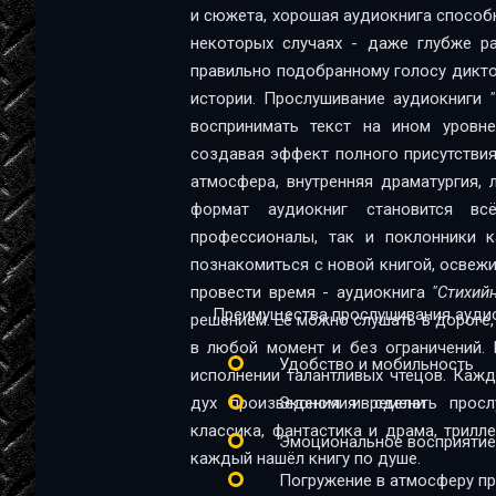
и сюжета, хорошая аудиокнига способна
некоторых случаях - даже глубже ра
правильно подобранному голосу диктор
истории. Прослушивание аудиокниги
воспринимать текст на ином уровне:
создавая эффект полного присутствия
атмосфера, внутренняя драматургия,
формат аудиокниг становится в
профессионалы, так и поклонники качественной 
познакомиться с новой книгой, освеж
провести время - аудиокнига
"Стихий
Преимущества прослушивания аудио
решением. Её можно слушать в дороге, 
в любой момент и без ограничений. 
Удобство и мобильность
исполнении талантливых чтецов. Каж
дух произведения и сделать прос
Экономия времени
классика, фантастика и драма, трил
Эмоциональное восприятие
каждый нашёл книгу по душе.
Погружение в атмосферу п