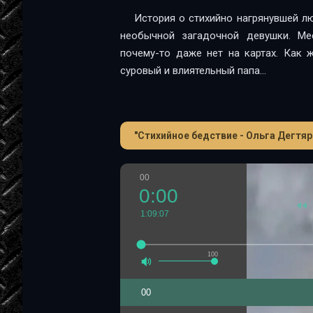
История о стихийно нагрянувшей л
необычной загадочной девушки. Ме
почему-то даже нет на картах. Как 
суровый и влиятельный папа…
"Стихийное бедствие - Ольга Дегтяр
00
0:00
1:09:07
100
00