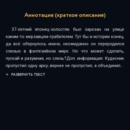
Аннотация (краткое описание)
37-летний японец-холостяк был зарезан на улице
каким-то мерзавцем-грабителем. Тут бы и истории конец,
да всё обернулось иначе, неожиданно он переродился
слизью в фэнтезийном мире. Но что может сделать,
пускай и разумная, но слизь?Доп. информация: Кудесник
пропустил одну арку, вернее не пропустил, а объединил 2
арки в одну, но вообще эта арка 6-ая по счёту, так будет
РАЗВЕРНУТЬ ТЕКСТ
правильнее. На картинке цифра 7, потому что это
обложка от 7-ого тома ранобэ. Переведено на русский не
ранобэ, а веб навелла, и в 7-м томе происходят как раз
действия 6-ой арки.