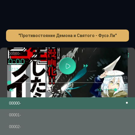
"Противостояние Демона и Святого - Фусэ Ли"
00000-
0:00
22:13
-15
+15
1.0
x1
00000-
00001-
00002-