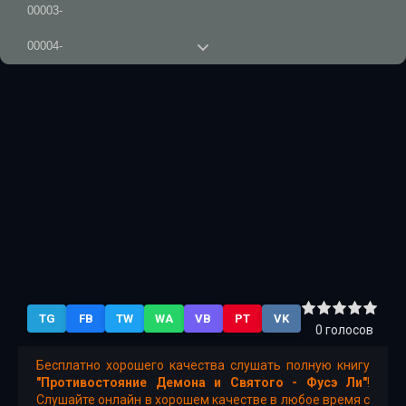
00003-
00004-
00005-
00006-
00007-
00008-
00009-
00010-
00011-
TG
FB
TW
WA
VB
PT
VK
00012-
0
голосов
00013-
Бесплатно хорошего качества слушать полную книгу
"Противостояние Демона и Святого - Фусэ Ли"
!
Слушайте онлайн в хорошем качестве в любое время с