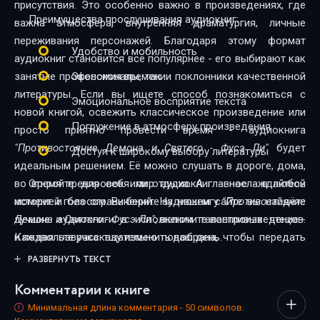
присутствия. Это особенно важно в произведениях, где
Преимущества прослушивания аудиокниг:
важна атмосфера, внутренняя драматургия, личные
переживания персонажей. Благодаря этому формат
Удобство и мобильность
аудиокниг становится всё популярнее - его выбирают как
занятые профессионалы, так и поклонники качественной
Экономия времени
литературы. Если вы ищете способ познакомиться с
Эмоциональное восприятие текста
новой книгой, освежить классическое произведение или
Погружение в атмосферу произведения
просто приятно провести время - аудиокнига
"Противостояние Демона и Святого - Фусэ Ли"
будет
Доступ к широкому выбору литературы
идеальным решением. Её можно слушать в дороге, дома,
во время тренировок или отдыха. А главное - в любой
Откройте для себя мир аудиокниг - наслаждайтесь
момент и без ограничений. На нашем сайте вы найдёте
историей голосом. Выберите аудиокнигу
"Противостояние
лучшие аудиокниги в исполнении талантливых чтецов.
Демона и Святого - Фусэ Ли"
, включите воспроизведение -
Каждая озвучка тщательно подобрана, чтобы передать
и позвольте рассказу изменить ваш день.
дух произведения и сделать прослушивание максимально
РАЗВЕРНУТЬ ТЕКСТ
комфортным. Новинки и классика, фантастика и драма,
Комментарии к книге
триллеры и любовные истории - мы собрали всё, чтобы
каждый нашёл книгу по душе.
Минимальная длина комментария - 50 символов.