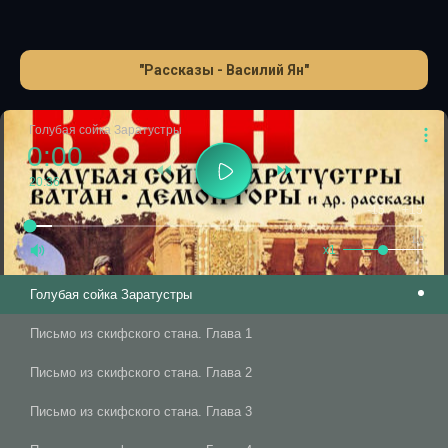
"Рассказы - Василий Ян"
Голубая сойка Заратустры
0:00
20:36
-15
+15
1.0
x1
Голубая сойка Заратустры
Письмо из скифского стана. Глава 1
Письмо из скифского стана. Глава 2
Письмо из скифского стана. Глава 3