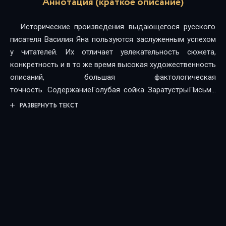
Аннотация (краткое описание)
Исторические произведения выдающегося русского
писателя Василия Яна пользуются заслуженным успехом
у читателей. Их отличает увлекательность сюжета,
конкретность и в то же время высокая художественность
описаний, большая фактологическая
точность. СодержаниеГолубая сойка ЗаратустрыПисьмо
из скифского станаВатанДемон горыАфганские
РАЗВЕРНУТЬ ТЕКСТ
приведенияОвидий в изгнанииТрюм и палуба