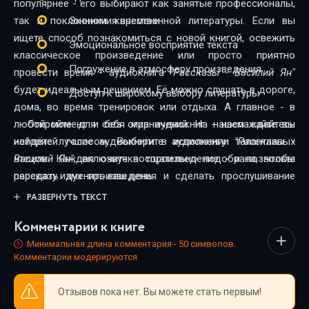
популярнее - его выбирают как занятые профессионалы,
так и поклонники качественной литературы. Если вы
Экономия времени
ищете способ познакомиться с новой книгой, освежить
Эмоциональное восприятие текста
классическое произведение или просто приятно
Погружение в атмосферу произведения
провести время - аудиокнига
"Рассказы - Василий Ян"
будет идеальным решением. Её можно слушать в дороге,
Доступ к широкому выбору литературы
дома, во время тренировок или отдыха. А главное - в
любой момент и без ограничений. На нашем сайте вы
Откройте для себя мир аудиокниг - наслаждайтесь
найдёте лучшие аудиокниги в исполнении талантливых
историей голосом. Выберите аудиокнигу
"Рассказы -
чтецов. Каждая озвучка тщательно подобрана, чтобы
Василий Ян"
, включите воспроизведение - и позвольте
передать дух произведения и сделать прослушивание
рассказу изменить ваш день.
максимально комфортным. Новинки и классика,
РАЗВЕРНУТЬ ТЕКСТ
фантастика и драма, триллеры и любовные истории - мы
Комментарии к книге
собрали всё, чтобы каждый нашёл книгу по душе.
Минимальная длина комментария - 50 символов.
Комментарии модерируются
Отзывов пока нет. Вы можете стать первым!