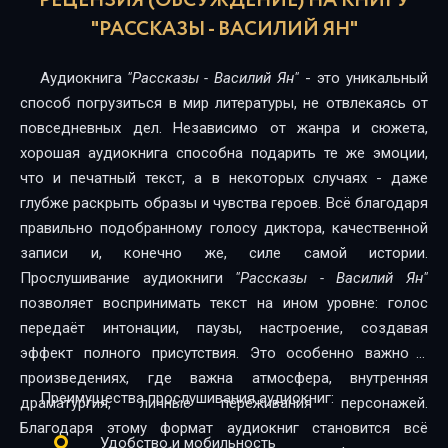
РЕЦЕНЗИЯ (ОБСУЖДЕНИЕ) НА КНИГУ
В орлином гнезде старца горы. Глава 5
"РАССКАЗЫ - ВАСИЛИЙ ЯН"
Возвращение мечты
Аудиокнига
"Рассказы - Василий Ян"
- это уникальный
Три счастливейших дня Бухары
способ погрузиться в мир литературы, не отвлекаясь от
повседневных дел. Независимо от жанра и сюжета,
Что лучше?
хорошая аудиокнига способна подарить те же эмоции,
что и печатный текст, а в некоторых случаях - даже
Скоморошья потеха
глубже раскрыть образы и чувства героев. Всё благодаря
правильно подобранному голосу диктора, качественной
записи и, конечно же, силе самой истории.
Прослушивание аудиокниги
"Рассказы - Василий Ян"
позволяет воспринимать текст на ином уровне: голос
передаёт интонации, паузы, настроение, создавая
эффект полного присутствия. Это особенно важно в
произведениях, где важна атмосфера, внутренняя
Преимущества прослушивания аудиокниг:
драматургия, личные переживания персонажей.
Благодаря этому формат аудиокниг становится всё
Удобство и мобильность