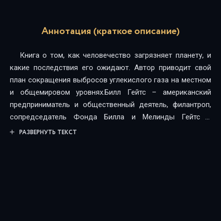
Аннотация (краткое описание)
Книга о том, как человечество загрязняет планету, и
какие последствия его ожидают. Автор приводит свой
план сокращения выбросов углекислого газа на местном
и общемировом уровнях.Билл Гейтс – американский
предприниматель и общественный деятель, филантроп,
сопредседатель Фонда Билла и Мелинды Гейтс и
основатель компании Breakthrough Energy.В 1975 году
РАЗВЕРНУТЬ ТЕКСТ
Билл Гейтс вместе с Полом Алленом основал Microsoft и
привел компанию к мировому лидерству в области
программного обеспечения и услуг для бизнеса и личного
пользования.В 2008 году Билл полностью посвятил себя
работе своего фонда по расширению возможностей для
обездоленных людей мира. В роли сопредседателя он
руководит разработкой стратегии фонда и задает общее