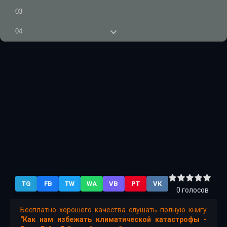
03
04
05
06
07
08
09
10
11
TG
FB
TW
WA
VB
PT
VK
12
0
голосов
13
Бесплатно хорошего качества слушать полную книгу
"Как нам избежать климатической катастрофы -