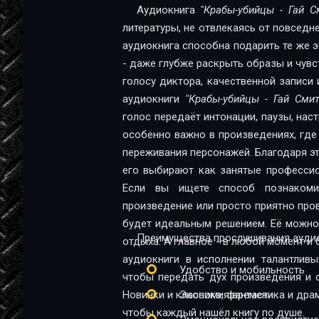
11-12
Аудиокнига
"Крабы-убийцы - Гай С
литературы, не отвлекаясь от повседн
12-13
аудиокнига способна подарить те же эм
13-14
- даже глубже раскрыть образы и чувс
голосу диктора, качественной записи 
14-15
аудиокниги
"Крабы-убийцы - Гай Смит
15-16
голос передаёт интонации, паузы, нас
особенно важно в произведениях, где
16-17
переживания персонажей. Благодаря эт
17-18
его выбирают как занятые профессио
Если вы ищете способ познакомит
18-19
произведение или просто приятно про
будет идеальным решением. Её можно 
19-20
Преимущества прослушивания аудио
отдыха. А главное - в любой момент и 
20-21
аудиокниги в исполнении талантливы
Удобство и мобильность
чтобы передать дух произведения и 
21-22
Новинки и классика, фантастика и дра
Экономия времени
22-23
чтобы каждый нашёл книгу по душе.