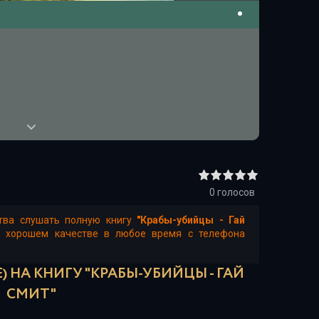
0
голосов
ства слушать полную книгу
"Крабы-убийцы - Гай
в хорошем качестве в любое время с телефона
 НА КНИГУ "КРАБЫ-УБИЙЦЫ - ГАЙ
СМИТ"