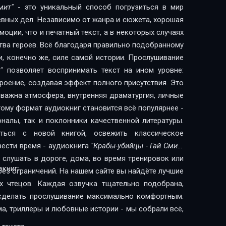
мит"
- это уникальный способ погрузиться в мир
евных дел. Независимо от жанра и сюжета, хорошая
оции, что и печатный текст, а в некоторых случаях
тва героев. Всё благодаря правильно подобранному
и, конечно же, силе самой истории. Прослушивание
"
позволяет воспринимать текст на ином уровне:
троение, создавая эффект полного присутствия. Это
 важна атмосфера, внутренняя драматургия, личные
ому формат аудиокниг становится всё популярнее -
налы, так и поклонники качественной литературы.
ься с новой книгой, освежить классическое
вести время - аудиокнига
"Крабы-убийцы - Гай Смит"
слушать в дороге, дома, во время тренировок или
книг:
без ограничений. На нашем сайте вы найдёте лучшие
х чтецов. Каждая озвучка тщательно подобрана,
сделать прослушивание максимально комфортным.
ма, триллеры и любовные истории - мы собрали всё,