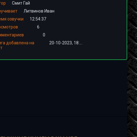
тор
Смит Гай
вучивает
Литвинов Иван
емя озвучки
12:54:37
осмотров
6
мментариев
0
ига добавлена на
20-10-2023, 18:03
йт