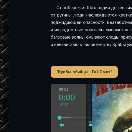
От побережья Шотландии до теплых
от рутины люди наслаждаются кратки
поджидающей опасности. Беззаботные
и их радостные возгласы сменяются 
багровые волны смывают следы прису
и ненавистью к человечеству.Крабы уж
"Крабы-убийцы - Гай Смит"
00-01
0:00
15:38
100