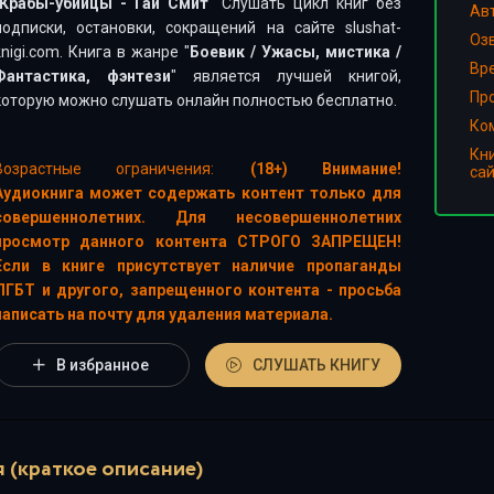
Крабы-убийцы - Гай Смит
" Слушать цикл книг без
Ав
подписки, остановки, сокращений на сайте slushat-
Оз
knigi.com. Книга в жанре "
Боевик
/
Ужасы, мистика
/
Вр
Фантастика, фэнтези
" является лучшей книгой,
Пр
которую можно слушать онлайн полностью бесплатно.
Ко
Кн
Возрастные ограничения:
(18+) Внимание!
са
Аудиокнига может содержать контент только для
совершеннолетних. Для несовершеннолетних
просмотр данного контента СТРОГО ЗАПРЕЩЕН!
Если в книге присутствует наличие пропаганды
ЛГБТ и другого, запрещенного контента - просьба
написать на почту для удаления материала.
В избранное
СЛУШАТЬ КНИГУ
 (краткое описание)