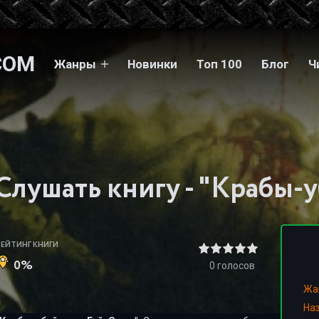
COM
Жанры
Новинки
Топ 100
Блог
Ч
РЕЙТИНГ КНИГИ
0%
0
голосов
Жа
На