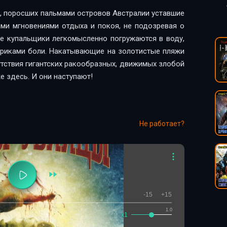
, поросших пальмами островов Австралии уставшие
ми мгновениями отдыха и покоя, не подозревая о
 купальщики легкомысленно погружаются в воду,
криками боли. Накатывающие на золотистые пляжи
тствия гигантских ракообразных, движимых злобой
е здесь. И они наступают!
Не работает?
-15
+15
1.0
x1