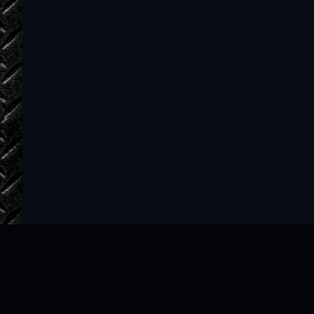
34-35
35-36
36-37