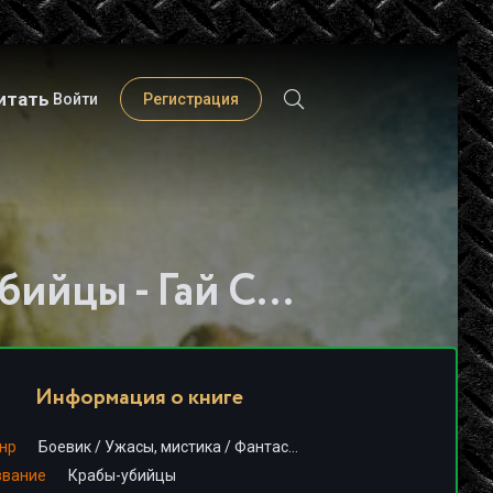
итать
Войти
Регистрация
Слушать книгу - "Крабы-убийцы - Гай Смит"
Информация о книге
нр
Боевик
/
Ужасы, мистика
/
Фантастика, фэнтези
звание
Крабы-убийцы