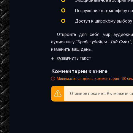
Эмоциональное восприятие
23-24
Погружение в атмосферу п
24-25
Доступ к широкому выбору
25-26
Откройте для себя мир аудиокни
26-27
аудиокнигу
"Крабы-убийцы - Гай Смит"
изменить ваш день.
27-28
РАЗВЕРНУТЬ ТЕКСТ
28-29
Комментарии к книге
29-30
Минимальная длина комментария - 50 с
30-31
Отзывов пока нет. Вы можете с
31-32
32-33
33-34