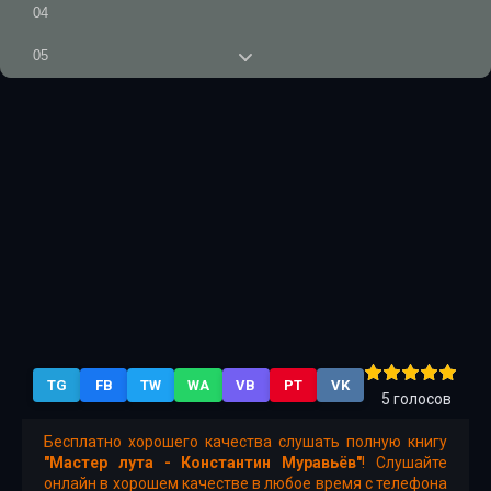
04
05
06
07
08
09
10
11
12
TG
FB
TW
WA
VB
PT
VK
13
5
голосов
14
Бесплатно хорошего качества слушать полную книгу
"Мастер лута - Константин Муравьёв"
! Слушайте
15
онлайн в хорошем качестве в любое время с телефона