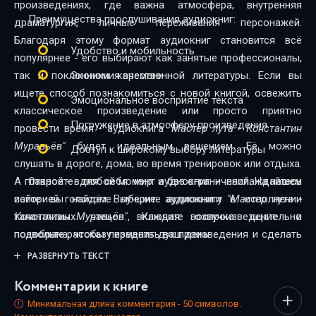
произведениях, где важна атмосфера, внутренняя
27
Преимущества прослушивания аудиокниг:
драматургия, личные переживания персонажей.
28
Благодаря этому формат аудиокниг становится всё
Удобство и мобильность
популярнее - его выбирают как занятые профессионалы,
29
так и поклонники качественной литературы. Если вы
Экономия времени
30
ищете способ познакомиться с новой книгой, освежить
Эмоциональное восприятие текста
классическое произведение или просто приятно
31
Погружение в атмосферу произведения
провести время - аудиокнига
"Мастер лута - Константин
Муравьёв"
будет идеальным решением. Её можно
32
Доступ к широкому выбору литературы
слушать в дороге, дома, во время тренировок или отдыха.
33
А главное - в любой момент и без ограничений. На нашем
Откройте для себя мир аудиокниг - наслаждайтесь
сайте вы найдёте лучшие аудиокниги в исполнении
историей голосом. Выберите аудиокнигу
"Мастер лута -
34
талантливых чтецов. Каждая озвучка тщательно
Константин Муравьёв"
, включите воспроизведение - и
35
подобрана, чтобы передать дух произведения и сделать
позвольте рассказу изменить ваш день.
прослушивание максимально комфортным. Новинки и
РАЗВЕРНУТЬ ТЕКСТ
36
классика, фантастика и драма, триллеры и любовные
Комментарии к книге
37
истории - мы собрали всё, чтобы каждый нашёл книгу по
душе.
Минимальная длина комментария - 50 символов.
38