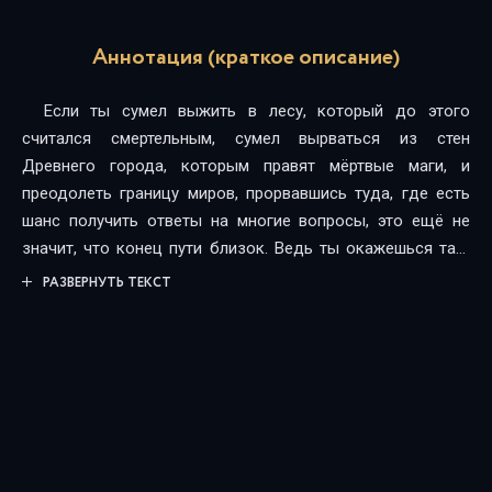
Аннотация (краткое описание)
Если ты сумел выжить в лесу, который до этого
считался смертельным, сумел вырваться из стен
Древнего города, которым правят мёртвые маги, и
преодолеть границу миров, прорвавшись туда, где есть
шанс получить ответы на многие вопросы, это ещё не
значит, что конец пути близок. Ведь ты окажешься там,
где балом правят могущественные магические гильдии, а
РАЗВЕРНУТЬ ТЕКСТ
мирам уже десятки тысяч лет, и, казалось бы, в них нет
места ещё одной случайно попавшей туда горстке
магов… Сумеет ли Баг объединить таких совершенно с
виду не связанных между собой существ этого мира, как
бывшие члены одной из воровских гильдий, потерявшие
цель наёмники, телохранители, лучше которых не найти,
мастера из ремесленного квартала и, конечно, маги,