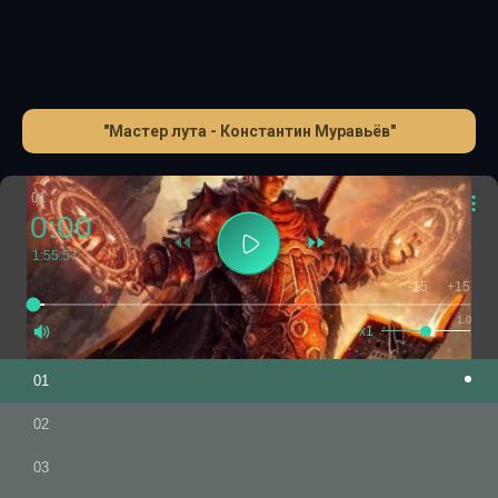
прибывшие с ним или присоединившиеся уже здесь. И
создать из всех этих абсолютно не похожих друг на
друга сообществ необычную гильдию. Гильдию «Мастера
лута».
P.S
.15 и 17 файлы битые.Ждем исправленную
версию.
"Мастер лута - Константин Муравьёв"
01
0:00
1:55:57
-15
+15
1.0
x1
01
02
03