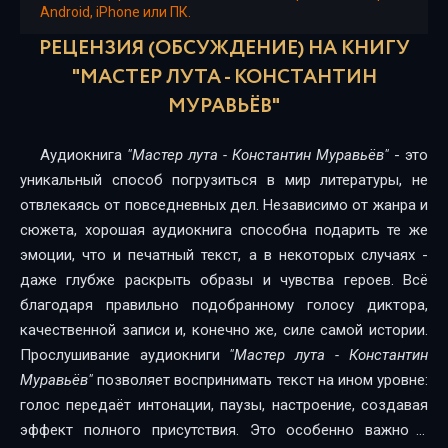
Android, iPhone или ПК.
16
РЕЦЕНЗИЯ (ОБСУЖДЕНИЕ) НА КНИГУ
17
"МАСТЕР ЛУТА - КОНСТАНТИН
МУРАВЬЁВ"
18
19
Аудиокнига
"Мастер лута - Константин Муравьёв"
- это
уникальный способ погрузиться в мир литературы, не
20
отвлекаясь от повседневных дел. Независимо от жанра и
21
сюжета, хорошая аудиокнига способна подарить те же
эмоции, что и печатный текст, а в некоторых случаях -
22
даже глубже раскрыть образы и чувства героев. Всё
благодаря правильно подобранному голосу диктора,
23
качественной записи и, конечно же, силе самой истории.
24
Прослушивание аудиокниги
"Мастер лута - Константин
Муравьёв"
позволяет воспринимать текст на ином уровне:
25
голос передаёт интонации, паузы, настроение, создавая
26
эффект полного присутствия. Это особенно важно в