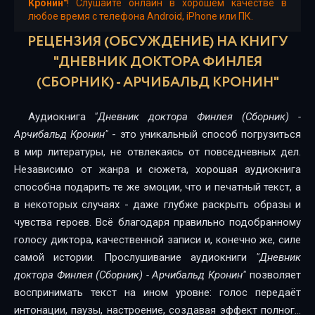
2. Профессиональный этикет
Кронин"
! Слушайте онлайн в хорошем качестве в
любое время с телефона Android, iPhone или ПК.
3. Пастух с дальних холмов
РЕЦЕНЗИЯ (ОБСУЖДЕНИЕ) НА КНИГУ
4. Джанет вне себя
"ДНЕВНИК ДОКТОРА ФИНЛЕЯ
(СБОРНИК) - АРЧИБАЛЬД КРОНИН"
5. Моральная дилемма
6. Аппендикс доктора Камерона
Аудиокнига
"Дневник доктора Финлея (Сборник) -
Арчибальд Кронин"
- это уникальный способ погрузиться
7. Печальные новости и старое пламя
в мир литературы, не отвлекаясь от повседневных дел.
8. Пламя погасло
Независимо от жанра и сюжета, хорошая аудиокнига
способна подарить те же эмоции, что и печатный текст, а
9. Маленькие страдальцы
в некоторых случаях - даже глубже раскрыть образы и
чувства героев. Всё благодаря правильно подобранному
10. Тереза
голосу диктора, качественной записи и, конечно же, силе
11. Ребенок Джанет
самой истории. Прослушивание аудиокниги
"Дневник
доктора Финлея (Сборник) - Арчибальд Кронин"
позволяет
12. Надежды доктора Финлея рухнули
воспринимать текст на ином уровне: голос передаёт
13. Элис сожалеет
интонации, паузы, настроение, создавая эффект полного