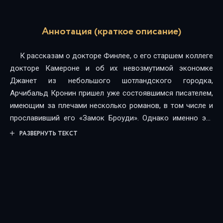
Аннотация (краткое описание)
К рассказам о докторе Финлее, о его старшем коллеге
докторе Камероне и об их невозмутимой экономке
Джанет из небольшого шотландского городка,
Арчибальд Кронин пришел уже состоявшимся писателем,
имеющим за плечами несколько романов, в том числе и
прославивший его «Замок Броуди». Однако именно эти
трагические, забавные и трогательные рассказы, полные
РАЗВЕРНУТЬ ТЕКСТ
колоритных персонажей, до сих пор остаются самым
популярным и известным произведением писателя и
легли в основу снятого Би-би-си, очень успешного
сериала, который транслировался по телевидению с 1962
по 1971 год (первые два года сценарии писал сам
Кронин). Два сборника, в которые они вошли (оба из них
включены в русское издание), переиздаются во всем