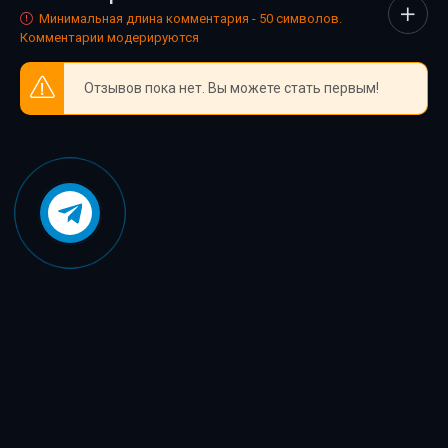
Человек без воображения
Минимальная длина комментария - 50 символов.
Комментарии модерируются
Недостойное поведение
Суд богов
Отзывов пока нет. Вы можете стать первым!
Наследственность
Ночной звонок
Третий ингредиент