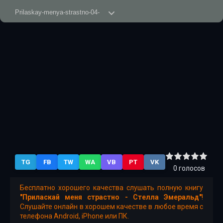
Prilaskay-menya-strastno-04-
Prilaskay-menya-strastno-05-
Prilaskay-menya-strastno-06-
Prilaskay-menya-strastno-07-
Prilaskay-menya-strastno-08-
Prilaskay-menya-strastno-09-
Prilaskay-menya-strastno-10-
Prilaskay-menya-strastno-11-
TG
FB
TW
WA
VB
PT
VK
0
голосов
Бесплатно хорошего качества слушать полную книгу
"Приласкай меня страстно - Стелла Эмеральд"
!
Слушайте онлайн в хорошем качестве в любое время с
телефона Android, iPhone или ПК.