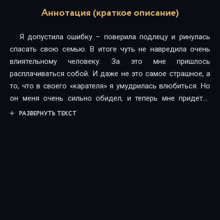
Аннотация (краткое описание)
Я допустила ошибку – поверила подлецу и ринулась
спасать свою семью. В итоге чуть не навредила очень
влиятельному человеку. За это мне пришлось
расплачиваться собой. И даже не это самое страшное, а
то, что в своего «карателя» я умудрилась влюбиться. Но
он меня очень сильно обидел, и теперь мне придется
выбирать между желанием отомстить и
РАЗВЕРНУТЬ ТЕКСТ
любовью.Возрастное ограничение: 18+