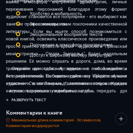
Преимущества прослушивания аудиокниг:
важна атмосфера, внутренняя драматургия, личные
переживания персонажей. Благодаря этому формат
Удобство и мобильность
аудиокниг становится всё популярнее - его выбирают как
занятые профессионалы, так и поклонники качественной
Экономия времени
литературы. Если вы ищете способ познакомиться с
Эмоциональное восприятие текста
новой книгой, освежить классическое произведение или
Погружение в атмосферу произведения
просто приятно провести время - аудиокнига
"Приласкай
меня страстно - Стелла Эмеральд"
будет идеальным
Доступ к широкому выбору литературы
решением. Её можно слушать в дороге, дома, во время
тренировок или отдыха. А главное - в любой момент и
Откройте для себя мир аудиокниг - наслаждайтесь
без ограничений. На нашем сайте вы найдёте лучшие
историей голосом. Выберите аудиокнигу
"Приласкай меня
аудиокниги в исполнении талантливых чтецов. Каждая
страстно - Стелла Эмеральд"
, включите воспроизведение
озвучка тщательно подобрана, чтобы передать дух
- и позвольте рассказу изменить ваш день.
произведения и сделать прослушивание максимально
РАЗВЕРНУТЬ ТЕКСТ
комфортным. Новинки и классика, фантастика и драма,
Комментарии к книге
триллеры и любовные истории - мы собрали всё, чтобы
каждый нашёл книгу по душе.
Минимальная длина комментария - 50 символов.
Комментарии модерируются