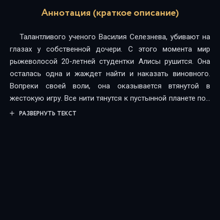
Аннотация (краткое описание)
Талантливого ученого Василия Селезнева, убивают на
глазах у собственной дочери. С этого момента мир
рыжеволосой 20-летней студентки Алисы рушится. Она
осталась одна и жаждет найти и наказать виновного.
Вопреки своей воли, она оказывается втянутой в
жестокую игру. Все нити тянутся к пустынной планете под
названием Колеида. Она сильная девочка, но как в
РАЗВЕРНУТЬ ТЕКСТ
одиночку одолеть врага имеющего неограниченные
ресурсы, огромную армию и абсолютно не имеющего
сердце. Боль! Отчаяние! Рабство! Интриги! Надежда!
Любовь и Ненависть!.. это лишь малая часть, того что
предстоит ей узнать.