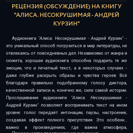
16-glava-15-molot-i-nakovalnja
РЕЦЕНЗИЯ (ОБСУЖДЕНИЕ) НА КНИГУ
17-glava-16-armija-tmy
"АЛИСА. НЕСОКРУШИМАЯ - АНДРЕЙ
КУРЗИН"
18-glava-17-otterna-daksis-senkarna-vmeste-my-nesokrushimy
Аудиокнига
"Алиса. Несокрушимая - Андрей Курзин"
-
19-glava-18-posleslovie
это уникальный способ погрузиться в мир литературы, не
отвлекаясь от повседневных дел. Независимо от жанра и
сюжета, хорошая аудиокнига способна подарить те же
эмоции, что и печатный текст, а в некоторых случаях -
даже глубже раскрыть образы и чувства героев. Всё
благодаря правильно подобранному голосу диктора,
качественной записи и, конечно же, силе самой истории.
Прослушивание аудиокниги
"Алиса. Несокрушимая -
Андрей Курзин"
позволяет воспринимать текст на ином
уровне: голос передаёт интонации, паузы, настроение,
создавая эффект полного присутствия. Это особенно
важно в произведениях, где важна атмосфера,