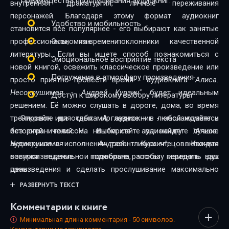
Преимущества прослушивания аудиокниг:
внутренняя драматургия, личные переживания
персонажей. Благодаря этому формат аудиокниг
Удобство и мобильность
становится всё популярнее - его выбирают как занятые
профессионалы, так и поклонники качественной
Экономия времени
литературы. Если вы ищете способ познакомиться с
Эмоциональное восприятие текста
новой книгой, освежить классическое произведение или
Погружение в атмосферу произведения
просто приятно провести время - аудиокнига
"Алиса.
Несокрушимая - Андрей Курзин"
будет идеальным
Доступ к широкому выбору литературы
решением. Её можно слушать в дороге, дома, во время
тренировок или отдыха. А главное - в любой момент и
Откройте для себя мир аудиокниг - наслаждайтесь
без ограничений. На нашем сайте вы найдёте лучшие
историей голосом. Выберите аудиокнигу
"Алиса.
аудиокниги в исполнении талантливых чтецов. Каждая
Несокрушимая - Андрей Курзин"
, включите
озвучка тщательно подобрана, чтобы передать дух
воспроизведение - и позвольте рассказу изменить ваш
произведения и сделать прослушивание максимально
день.
комфортным. Новинки и классика, фантастика и драма,
РАЗВЕРНУТЬ ТЕКСТ
триллеры и любовные истории - мы собрали всё, чтобы
Комментарии к книге
каждый нашёл книгу по душе.
Минимальная длина комментария - 50 символов.