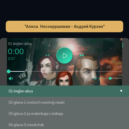
"Алиса. Несокрушимая - Андрей Курзин"
01-trejjler-alisa
0:00
0:57
-15
+15
1.0
x1
01-trejjler-alisa
02-glava-1-svetoch-russkojj-nauki
03-glava-2-ja-malenkaja-i-slabaja
04-glava-3-veselchak