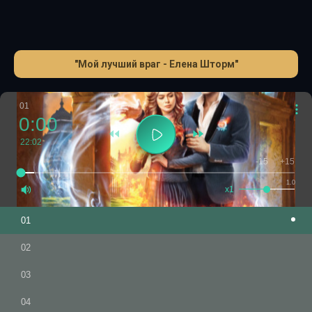
"Мой лучший враг - Елена Шторм"
01
0:00
22:02
-15
+15
1.0
x1
01
02
03
04