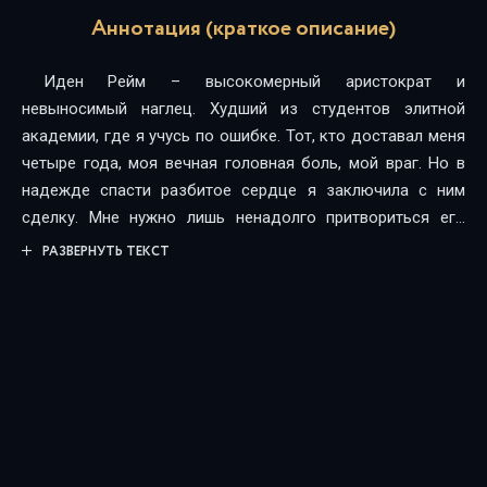
Аннотация (краткое описание)
Иден Рейм – высокомерный аристократ и
невыносимый наглец. Худший из студентов элитной
академии, где я учусь по ошибке. Тот, кто доставал меня
четыре года, моя вечная головная боль, мой враг. Но в
надежде спасти разбитое сердце я заключила с ним
сделку. Мне нужно лишь ненадолго притвориться его
избранницей, чтобы попасть на лучший факультет и
РАЗВЕРНУТЬ ТЕКСТ
вернуть парня, которого я действительно люблю.А потом
мы с Реймом забудем друг друга как страшный сон.
Только что делать, если наша вражда окажется вовсе не
такой однозначной, как я всегда считала?
Огромная
благодарность подписчику за предоставленную книгу!