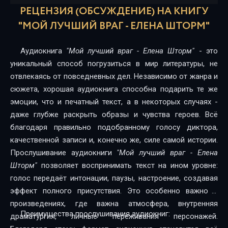
16
РЕЦЕНЗИЯ (ОБСУЖДЕНИЕ) НА КНИГУ
17
"МОЙ ЛУЧШИЙ ВРАГ - ЕЛЕНА ШТОРМ"
18
Аудиокнига
"Мой лучший враг - Елена Шторм"
- это
19
уникальный способ погрузиться в мир литературы, не
отвлекаясь от повседневных дел. Независимо от жанра и
20
сюжета, хорошая аудиокнига способна подарить те же
эмоции, что и печатный текст, а в некоторых случаях -
21
даже глубже раскрыть образы и чувства героев. Всё
22
благодаря правильно подобранному голосу диктора,
качественной записи и, конечно же, силе самой истории.
23
Прослушивание аудиокниги
"Мой лучший враг - Елена
24
Шторм"
позволяет воспринимать текст на ином уровне:
голос передаёт интонации, паузы, настроение, создавая
25
эффект полного присутствия. Это особенно важно в
26
произведениях, где важна атмосфера, внутренняя
Преимущества прослушивания аудиокниг:
драматургия, личные переживания персонажей.
27