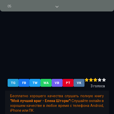
05
06
07
08
09
10
11
12
TG
FB
TW
WA
VB
PT
VK
13
3
голоса
14
Бесплатно хорошего качества слушать полную книгу
"Мой лучший враг - Елена Шторм"
! Слушайте онлайн в
15
хорошем качестве в любое время с телефона Android,
iPhone или ПК.