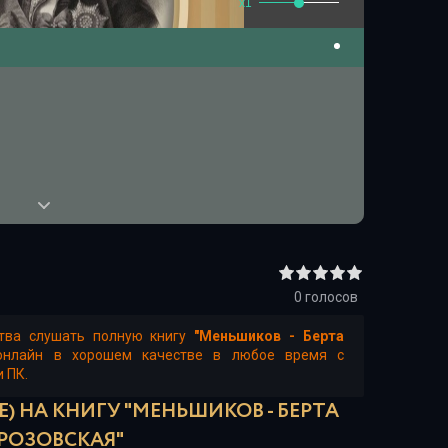
x1
0
голосов
ства слушать полную книгу
"Меньшиков - Берта
онлайн в хорошем качестве в любое время с
и ПК.
) НА КНИГУ "МЕНЬШИКОВ - БЕРТА
РОЗОВСКАЯ"