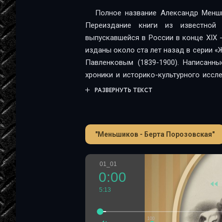
Полное название Александр Менши
Переиздание книги из известной 
выпускавшейся в России в конце XIX 
изданы около ста лет назад в серии 
Павленковым (1839-1900). Написанн
хроники и историко-культурного иссл
день. Писавшиеся «для простых люде
РАЗВЕРНУТЬ ТЕКСТ
быть рекомендованы отнюдь не толь
аудитории: и тем, кто совсем не искуш
кого эти предметы – профессия.
"Меньшиков - Берта Порозовская"
01_01
0:00
5:13
100