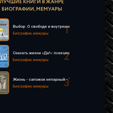
ЛУЧШИЕ КНИГИ В ЖАНРЕ
БИОГРАФИИ, МЕМУАРЫ
Выбор. О свободе и внутренней силе человека - Эд
Биографии, мемуары
Сказать жизни «Да!»: психолог в концлагере - Викт
Биографии, мемуары
Жизнь - сапожок непарный - Тамара Петкевич
Биографии, мемуары