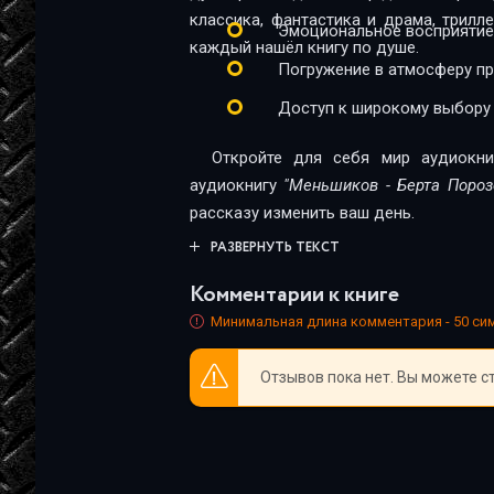
04_07
классика, фантастика и драма, трил
Эмоциональное восприятие
каждый нашёл книгу по душе.
04_08
Погружение в атмосферу п
04_09
Доступ к широкому выбору
04_10
Откройте для себя мир аудиокни
05_01
аудиокнигу
"Меньшиков - Берта Пороз
рассказу изменить ваш день.
05_02
РАЗВЕРНУТЬ ТЕКСТ
05_03
Комментарии к книге
05_04
Минимальная длина комментария - 50 с
05_05
Отзывов пока нет. Вы можете с
05_06
06_01
06_02