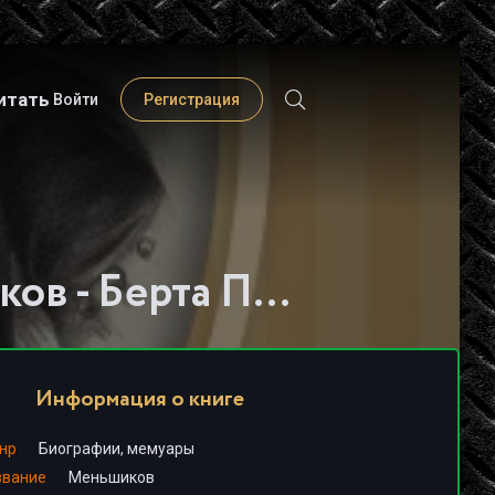
итать
Войти
Регистрация
Слушать книгу - "Меньшиков - Берта Порозовская"
Информация о книге
нр
Биографии, мемуары
звание
Меньшиков