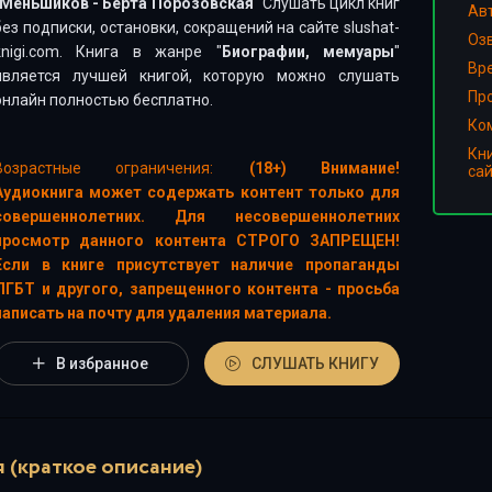
Меньшиков - Берта Порозовская
" Слушать цикл книг
Ав
без подписки, остановки, сокращений на сайте slushat-
Оз
knigi.com. Книга в жанре "
Биографии, мемуары
"
Вр
является лучшей книгой, которую можно слушать
Пр
онлайн полностью бесплатно.
Ко
Кн
Возрастные ограничения:
(18+) Внимание!
са
Аудиокнига может содержать контент только для
совершеннолетних. Для несовершеннолетних
просмотр данного контента СТРОГО ЗАПРЕЩЕН!
Если в книге присутствует наличие пропаганды
ЛГБТ и другого, запрещенного контента - просьба
написать на почту для удаления материала.
В избранное
СЛУШАТЬ КНИГУ
 (краткое описание)