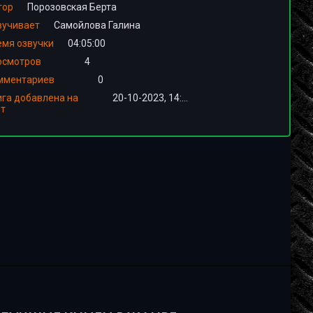
тор
Порозовская Берта
вучивает
Самойлова Галина
емя озвучки
04:05:00
осмотров
4
мментариев
0
ига добавлена на
20-10-2023, 14:01
йт