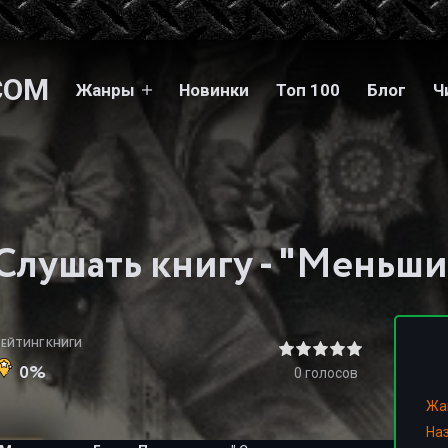
COM
Жанры
Новинки
Топ 100
Блог
Ч
РЕЙТИНГ КНИГИ
0%
0
голосов
Жа
На