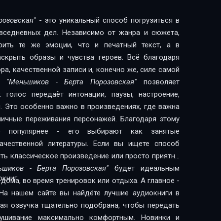
розовская"
- это уникальный способ погрузиться в
овседневных дел. Независимо от жанра и сюжета,
рить те же эмоции, что и печатный текст, а в
скрыть образы и чувства героев. Всё благодаря
а, качественной записи и, конечно же, силе самой
ги
"Меньшиков - Берта Порозовская"
позволяет
 голос передаёт интонации, паузы, настроение,
. Это особенно важно в произведениях, где важна
 личные переживания персонажей. Благодаря этому
сё популярнее - его выбирают как занятые
литературы. Если вы ищете способ
ить классическое произведение или просто приятно
ьшиков - Берта Порозовская"
будет идеальным
книг:
дома, во время тренировок или отдыха. А главное -
На нашем сайте вы найдёте лучшие аудиокниги в
дая озвучка тщательно подобрана, чтобы передать
лушивание максимально комфортным. Новинки и