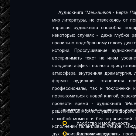
02_02
Аудиокнига
"Меньшиков - Берта По
мир литературы, не отвлекаясь от п
02_03
хорошая аудиокнига способна пода
03_01
некоторых случаях - даже глубже ра
правильно подобранному голосу диктор
03_02
истории. Прослушивание аудиокни
03_03
воспринимать текст на ином уровне:
создавая эффект полного присутствия
04_01
атмосфера, внутренняя драматургия,
04_02
формат аудиокниг становится в
профессионалы, так и поклонники качественной 
04_03
познакомиться с новой книгой, освеж
провести время - аудиокнига
"Мен
04_04
Преимущества прослушивания аудио
решением. Её можно слушать в дороге, 
04_05
в любой момент и без ограничений. 
Удобство и мобильность
исполнении талантливых чтецов. Каж
04_06
дух произведения и сделать прос
Экономия времени