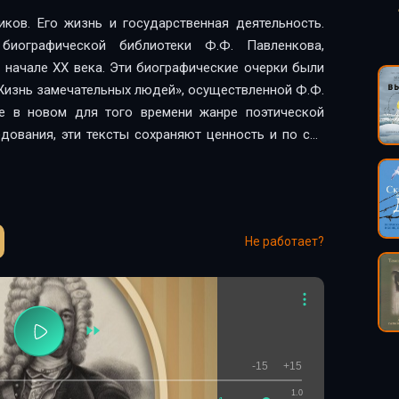
ков. Его жизнь и государственная деятельность.
биографической библиотеки Ф.Ф. Павленкова,
- начале XX века. Эти биографические очерки были
«Жизнь замечательных людей», осуществленной Ф.Ф.
ые в новом для того времени жанре поэтической
едования, эти тексты сохраняют ценность и по сей
й», для российской провинции, сегодня они могут
ко библиофилам, но самой широкой читательской
ен в истории и психологии великих людей, и тем, для
Не работает?
-15
+15
1.0