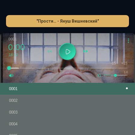
эту трагическую историю в своей непревзойденной
манере – исследуя души, глубоко погружаясь в
человеческие чувства.
"Прости… - Януш Вишневский"
0001
0:00
16:12
-15
+15
1.0
x1
0001
0002
0003
0004