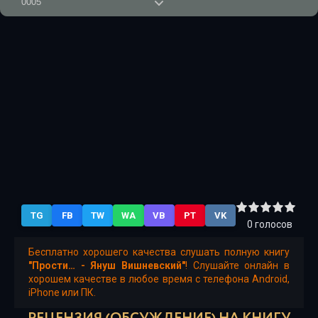
0005
0006
0007
0008
0009
0010
0011
0012
TG
FB
TW
WA
VB
PT
VK
0013
0
голосов
0014
Бесплатно хорошего качества слушать полную книгу
"Прости… - Януш Вишневский"
! Слушайте онлайн в
0015
хорошем качестве в любое время с телефона Android,
iPhone или ПК.
0016