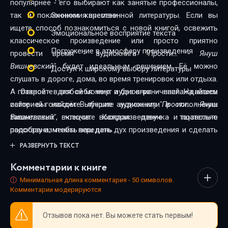
популярнее - его выбирают как занятые профессионалы,
так и поклонники качественной литературы. Если вы
Экономия времени
ищете способ познакомиться с новой книгой, освежить
Эмоциональное восприятие текста
классическое произведение или просто приятно
Погружение в атмосферу произведения
провести время - аудиокнига
"Прости… - Януш
Вишневский"
будет идеальным решением. Её можно
Доступ к широкому выбору литературы
слушать в дороге, дома, во время тренировок или отдыха.
А главное - в любой момент и без ограничений. На нашем
Откройте для себя мир аудиокниг - наслаждайтесь
сайте вы найдёте лучшие аудиокниги в исполнении
историей голосом. Выберите аудиокнигу
"Прости… - Януш
талантливых чтецов. Каждая озвучка тщательно
Вишневский"
, включите воспроизведение - и позвольте
подобрана, чтобы передать дух произведения и сделать
рассказу изменить ваш день.
прослушивание максимально комфортным. Новинки и
РАЗВЕРНУТЬ ТЕКСТ
классика, фантастика и драма, триллеры и любовные
Комментарии к книге
истории - мы собрали всё, чтобы каждый нашёл книгу по
душе.
Минимальная длина комментария - 50 символов.
Комментарии модерируются
Отзывов пока нет. Вы можете стать первым!