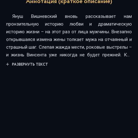
Аннотация (краткое описание)
Януш Вишневский вновь рассказывает нам
пронзительную историю любви и драматическую
историю жизни – на этот раз от лица мужчины. Внезапно
открывшаяся измена жены толкает мужа на отчаянный и
страшный шаг. Слепая жажда мести, роковые выстрелы –
и жизнь Винсента уже никогда не будет прежней. Как
простить предательство, пережить утрату и возможно ли
РАЗВЕРНУТЬ ТЕКСТ
искупить тяжкий грех одним лишь раскаянием? Но даже
из такой темной безысходности Вишневский вновь
выводит нас к свету – он глубоко убежден, что Любовь
сильнее смерти.Сюжет аудиокниги основан на реальных
событиях – в 1991 году в Кракове был застрелен Анджей
Зауха, популярный джазовый певец и музыкант. Спутница
музыканта Зузанна Лесьняк скончалась в машине
«скорой помощи» по дороге в госпиталь. Обоих
застрелил муж Зузанны. Януш Вишневский пересказывает