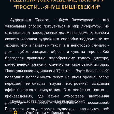
РЕЦЕНЗИЯ (ОБСУЖДЕНИЕ) НА КНИГУ
0017
"ПРОСТИ… - ЯНУШ ВИШНЕВСКИЙ"
0018
Аудиокнига
"Прости… - Януш Вишневский"
- это
0019
уникальный способ погрузиться в мир литературы, не
отвлекаясь от повседневных дел. Независимо от жанра и
0020
сюжета, хорошая аудиокнига способна подарить те же
эмоции, что и печатный текст, а в некоторых случаях -
даже глубже раскрыть образы и чувства героев. Всё
благодаря правильно подобранному голосу диктора,
качественной записи и, конечно же, силе самой истории.
Прослушивание аудиокниги
"Прости… - Януш Вишневский"
позволяет воспринимать текст на ином уровне: голос
передаёт интонации, паузы, настроение, создавая
эффект полного присутствия. Это особенно важно в
произведениях, где важна атмосфера, внутренняя
Преимущества прослушивания аудиокниг:
драматургия, личные переживания персонажей.
Благодаря этому формат аудиокниг становится всё
Удобство и мобильность